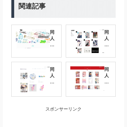
関連記事
同
同
人
人
誌
誌
の
の
装
装
丁
丁
同
同
依
依
人
人
頼
頼
誌
誌
を
を
の
の
受
受
装
装
け
け
丁
丁
て
て
依
依
い
い
スポンサーリンク
頼
頼
る
る
を
を
デ
デ
受
受
ザ
ザ