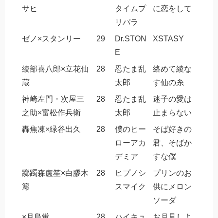
サヒ
タイムプ
に恋をして
リパラ
ゼノ×スタンリー
29
Dr.STON
XSTASY
E
綾部喜八郎×立花仙
28
忍たま乱
絡めて綾な
蔵
太郎
す仙の糸
神崎左門・次屋三
28
忍たま乱
迷子の愛は
之助×富松作兵衛
太郎
止まらない
轟焦凍×緑谷出久
28
僕のヒー
そば好きの
ローアカ
君、そばか
デミア
すな僕
躑躅森盧笙×白膠木
28
ヒプノシ
プリンのお
簓
スマイク
供にメロン
ソーダ
×月島蛍
28
ハイキュ
お月見しよ