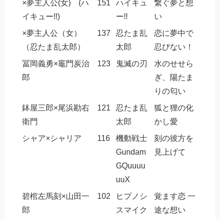
×夢主人公(女) (ハ
151
ハイキュ
繋ぐ夢と想
イキュー!!)
ー!!
い
×夢主人公（女）
137
忍たま乱
恋に夢中で
（忍たま乱太郎）
太郎
忍びない！
冨岡義勇×竈門炭治
123
鬼滅の刃
水のせせら
郎
ぎ、陽たま
りの匂い
鉢屋三郎×尾浜勘右
121
忍たま乱
狐と狸の化
衛門
太郎
かし愛
シャア×シャリア
116
機動戦士
刻の彼方を
Gundam
見上げて
GQuuuu
uuX
碧棺左馬刻×山田一
102
ヒプノシ
覚ます恋 一
郎
スマイク
途な想い