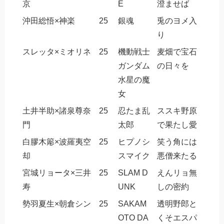
京
E
澄ませば
沖田総悟×神楽
25
銀魂
兎のヨメ入
り
スレッタ×ミオリネ
25
機動戦士
麦畑で宝石
ガンダム
の日々を
水星の魔
女
土井半助×諸泉尊奈
25
忍たま乱
ススキ野原
門
太郎
で果たし愛
白膠木簓×波羅夷空
25
ヒプノシ
笑う角には
却
スマイク
悪僧来たる
宮城リョータ×三井
25
SLAM D
えんリョ無
寿
UNK
しの密約
勢羽夏生×朝倉シン
25
SAKAM
透明野郎と
OTO DA
くそエスパ