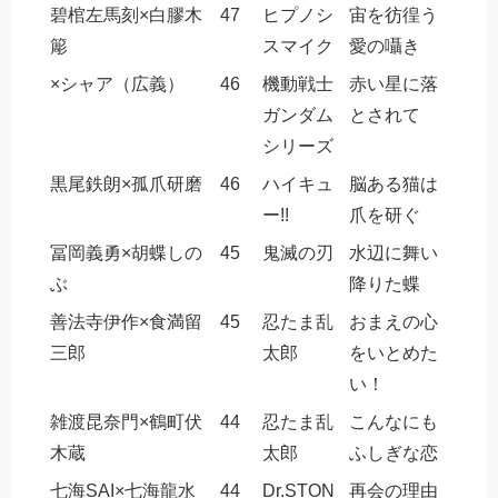
碧棺左馬刻×白膠木
47
ヒプノシ
宙を彷徨う
簓
スマイク
愛の囁き
×シャア（広義）
46
機動戦士
赤い星に落
ガンダム
とされて
シリーズ
黒尾鉄朗×孤爪研磨
46
ハイキュ
脳ある猫は
ー!!
爪を研ぐ
冨岡義勇×胡蝶しの
45
鬼滅の刃
水辺に舞い
ぶ
降りた蝶
善法寺伊作×食満留
45
忍たま乱
おまえの心
三郎
太郎
をいとめた
い！
雑渡昆奈門×鶴町伏
44
忍たま乱
こんなにも
木蔵
太郎
ふしぎな恋
七海SAI×七海龍水
44
Dr.STON
再会の理由