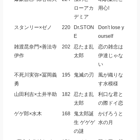
ローアカ
用心!
デミア
スタンリー×ゼノ
220
Dr.STON
Don't lose y
E
ourself
雑渡昆奈門×善法寺
202
忍たま乱
恋の雑念は
伊作
太郎
伊達じゃな
い
不死川実弥×冨岡義
195
鬼滅の刃
風が織りな
勇
す水模様
山田利吉×土井半助
182
忍たま乱
利口な君と
太郎
の際ドイ恋
ゲゲ郎×水木
168
鬼太郎誕
かげろうと
生 ゲゲゲ
水の月
の謎