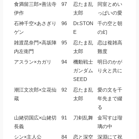
食満留三郎×善法寺
97
忍たま乱
同室とめい
伊作
太郎
っぱいの愛
石神千空×あさぎり
96
Dr.STON
千の空と朝
ゲン
E
の幻
雑渡昆奈門×高坂陣
95
忍たま乱
恋は複雑高
内左衛門
太郎
難度
アスラン×カガリ
94
機動戦士
明日のかが
ガンダム
り火と共に
SEED
潮江文次郎×立花仙
92
忍たま乱
愛の文を千
蔵
太郎
年先まで綴
る
山姥切国広×山姥切
91
刀剣乱舞
金写すは瑠
長義
璃の中
シン×主人公
84
恋と深空
深淵にて祝