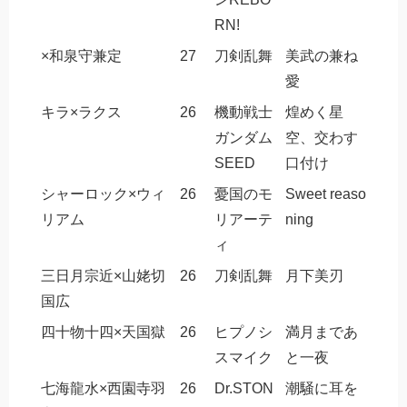
RN!
×和泉守兼定
27
刀剣乱舞
美武の兼ね
愛
キラ×ラクス
26
機動戦士
煌めく星
ガンダム
空、交わす
SEED
口付け
シャーロック×ウィ
26
憂国のモ
Sweet reaso
リアム
リアーテ
ning
ィ
三日月宗近×山姥切
26
刀剣乱舞
月下美刃
国広
四十物十四×天国獄
26
ヒプノシ
満月まであ
スマイク
と一夜
七海龍水×西園寺羽
26
Dr.STON
潮騒に耳を