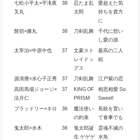
七松小平太×平滝夜
38
忍たま乱
愛超えた気
叉丸
太郎
持ちを貴方
に
髭切×膝丸
38
刀剣乱舞
千代に想い
し愛の源
太宰治×中原中也
37
文豪スト
最高の二人
レイドッ
組
グス
源清麿×水心子正秀
37
刀剣乱舞
江戸紫の恋
高田馬場ジョージ×
37
KING OF
相思相愛 So
法月仁
PRISM
Sweet!
ブラッドリー×ネロ
36
魔法使い
長銃を置い
の約束
て食事でも
鬼太郎×水木
36
鬼太郎誕
霊魂不滅の
生 ゲゲゲ
水魚