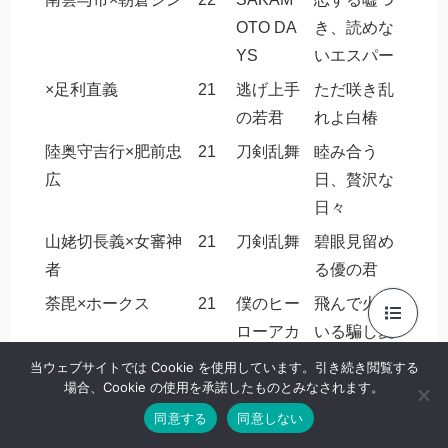
OTO DA
き、読めな
YS
いエスパー
×足利直義
21
逃げ上手
ただ咲き乱
の若君
れよ白椿
陸奥守吉行×肥前忠
21
刀剣乱舞
睦み合う
広
日、贅沢な
日々
山姥切長義×女審神
21
刀剣乱舞
碧眼見留め
者
る優の君
荼毘×ホークス
21
僕のヒー
飛んで火に
ローアカ
いる騙し愛
デミア
当ウェブサイトでは Cookie を使用しています。引き続き閲覧する
場合、Cookie の使用を承諾したものとみなされます。
ハルト×スグリ
21
ポケット
代わりに出
同意する
同意しない
モンスタ
したよ婚姻