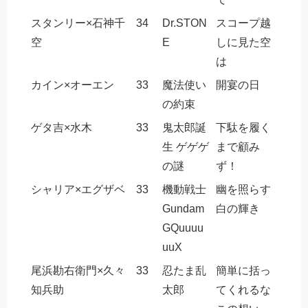
スタンリー×石神千
34
Dr.STON
スコープ越
空
E
しに見た空
は
カイン×オーエン
33
魔法使い
開宴の日
の約束
ゲタ吉×水木
33
鬼太郎誕
下駄を履く
生 ゲゲゲ
まで顧み
の謎
ず！
シャリア×エグザベ
33
機動戦士
幽を照らす
Gundam
白の輝き
GQuuuu
uuX
尾浜勘右衛門×久々
33
忍たま乱
簡単に括っ
知兵助
太郎
てくれるな