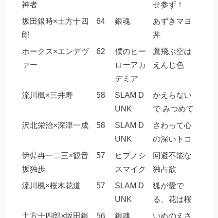
神者
せ参ず！
坂田銀時×土方十四
64
銀魂
あずきマヨ
郎
丼
ホークス×エンデヴ
62
僕のヒー
鷹飛ぶ空は
ァー
ローアカ
えんじ色
デミア
流川楓×三井寿
58
SLAM D
かえらない
UNK
で みつめて
沢北栄治×深津一成
58
SLAM D
さわって心
UNK
の深いトコ
伊弉冉一二三×観音
57
ヒプノシ
回避不能な
坂独歩
スマイク
独占欲
流川楓×桜木花道
57
SLAM D
狐が愛で
UNK
る、花は桜
土方十四郎×坂田銀
56
銀魂
いぬのえさ