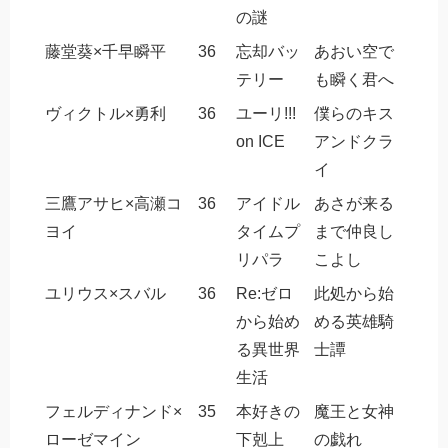
の謎
藤堂葵×千早瞬平
36
忘却バッ
あおい空で
テリー
も瞬く君へ
ヴィクトル×勇利
36
ユーリ!!!
僕らのキス
on ICE
アンドクラ
イ
三鷹アサヒ×高瀬コ
36
アイドル
あさが来る
ヨイ
タイムプ
まで仲良し
リパラ
こよし
ユリウス×スバル
36
Re:ゼロ
此処から始
から始め
める英雄騎
る異世界
士譚
生活
フェルディナンド×
35
本好きの
魔王と女神
ローゼマイン
下剋上
の戯れ