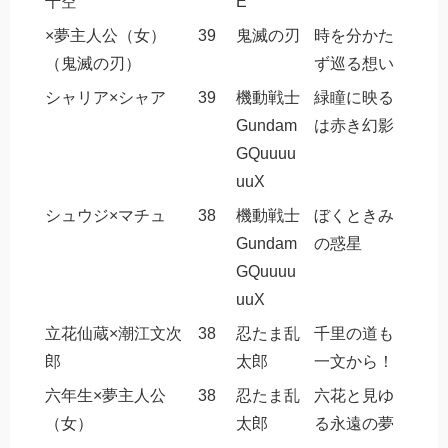
千空
E
×夢主人公（女）
39
鬼滅の刃
時を分かた
（鬼滅の刃）
ず巡る想い
シャリア×シャア
39
機動戦士
緑瞳に映る
Gundam
は赤き幻影
GQuuuu
uuX
シュウジ×マチュ
38
機動戦士
ぼくときみ
Gundam
の惑星
GQuuuu
uuX
立花仙蔵×潮江文次
38
忍たま乱
千里の道も
郎
太郎
一文から！
六年生×夢主人公
38
忍たま乱
六花と見ゆ
（女）
太郎
る永遠の夢