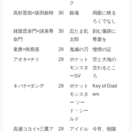
ク
高杉晋助×坂田銀時
30
銀魂
両眼に映る
ろくでなし
雑渡昆奈門×諸泉尊
30
忍たま乱
刻む傷跡に
奈門
太郎
尊愛を
童磨×猗窩座
29
鬼滅の刃
憧憬の証
アオキ×チリ
29
ポケット
空と大地の
モンスタ
交わるとこ
ーSV
ろ
キバナ×ダンデ
29
ポケット
Key of Diad
モンスタ
em
ー ソー
ド・シー
ルド
高瀬コヨイ×三鷹ア
29
アイドル
今宵、朝陽