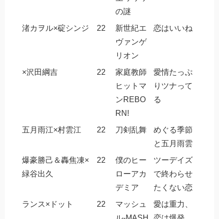
の謎
渚カヲル×碇シンジ
22
新世紀エ
恋はいいね
ヴァンゲ
リオン
×沢田綱吉
22
家庭教師
愛情たっぷ
ヒットマ
りツナって
ンREBO
る
RN!
五月雨江×村雲江
22
刀剣乱舞
めぐる季節
と五月雨雲
爆豪勝己＆轟焦凍×
22
僕のヒー
ツーデイズ
緑谷出久
ローアカ
で終わらせ
デミア
たくない恋
ランス×ドット
22
マッシュ
愛は重力、
ル-MASH
恋は爆発