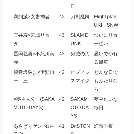
E
鵜飼派×女審神者
43
刀剣乱舞
Flight plan:
UKI→SNW
三井寿×宮城リョー
43
SLAM D
ついにリョ
タ
UNK
ー想い
冨岡義勇×不死川実
42
鬼滅の刃
凪いでゆれ
弥
る風車
観音坂独歩×伊弉冉
42
ヒプノシ
どんな日で
一二三
スマイク
もふたりな
ら
×夢主人公 (SAKA
42
SAKAM
夢みたいな
MOTO DAYS)
OTO DA
毎日
YS
あさぎりゲン×石神
41
Dr.STON
幻想千夜