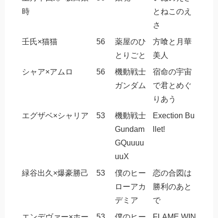
時
とねこのえ
さ
壬氏×猫猫
56
薬屋のひ
方喰と月華
とりごと
美人
シャア×アムロ
56
機動戦士
宿命の宇宙
ガンダム
で君とめぐ
りあう
エグザベ×シャリア
53
機動戦士
Exection Bu
Gundam
llet!
GQuuuu
uuX
緑谷出久×爆豪勝己
53
僕のヒー
恋の合図は
ローアカ
勝利のあと
デミア
で
エンデヴァー×ホー
53
僕のヒー
FLAME WIN