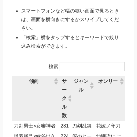
スマートフォンなど幅の狭い画面で見るとき
は、画面を横向きにするかスワイプしてくだ
さい。
「検索」横をタップするとキーワードで絞り
込み検索ができます。
検索:
傾向
サ
ジャン
オンリー
ー
ル
ク
ル
数
刀剣男士×女審神者
281
刀剣乱舞
花嫁ノ守刀
爆豪勝己×緑谷出久
224
僕のヒー
幼馴染にご