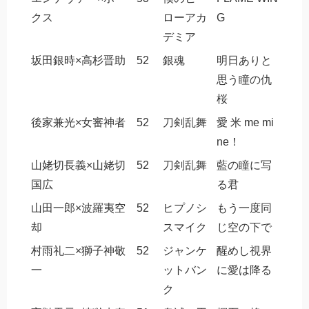
クス
ローアカ
G
デミア
坂田銀時×高杉晋助
52
銀魂
明日ありと
思う瞳の仇
桜
後家兼光×女審神者
52
刀剣乱舞
愛 米 me mi
ne！
山姥切長義×山姥切
52
刀剣乱舞
藍の瞳に写
国広
る君
山田一郎×波羅夷空
52
ヒプノシ
もう一度同
却
スマイク
じ空の下で
村雨礼二×獅子神敬
52
ジャンケ
醒めし視界
一
ットバン
に愛は降る
ク