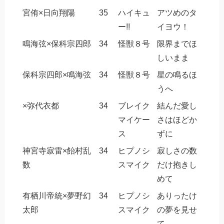
宮侑×日向翔陽
35
ハイキュ
アツめのタ
ー!!
イヨウ！
鳴海弦×保科宗四郎
34
怪獣８号
限界までほ
しいまま
保科宗四郎×鳴海弦
34
怪獣８号
星の鳴るほ
うへ
×弥代衣都
34
ブレイク
結んだ愛し
マイケー
さはほどか
ス
ずに
神宮寺寂雷×飴村乱
34
ヒプノシ
寂しさの数
数
スマイク
だけ抱きし
めて
有栖川帝統×夢野幻
34
ヒプノシ
ありったけ
太郎
スマイク
の夢を見せ
て