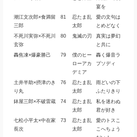
宴を
潮江文次郎×食満留
81
忍たま乱
愛の文句は
三郎
太郎
とめどなく
不死川実弥×不死川
80
鬼滅の刃
真実は夢幻
玄弥
と共に
轟焦凍×爆豪勝己
79
僕のヒー
轟く爆音ラ
ローアカ
プソディ
デミア
土井半助×摂津のき
76
忍たま乱
雨どいの下
り丸
太郎
ふたりきり
鉢屋三郎×不破雷蔵
74
忍たま乱
私を迷わぬ
太郎
君が好き
七松小平太×中在家
73
忍たま乱
愛のトスこ
長次
太郎
こへちょう