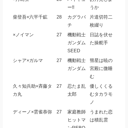
ー!!
うか
柴登吾×六平千鉱
28
カグラバ
片道切符二
チ
枚綴り
×ノイマン
27
機動戦士
日誌を伏せ
ガンダム
た操舵手
SEED
シャア×ガルマ
27
機動戦士
彗星は暁の
ガンダム
宮殿に微睡
む
久々知兵助×斉藤タ
27
忍たま乱
優しくくる
カ丸
太郎
むタカラモ
ノ
ディーノ×雲雀恭弥
27
家庭教師
うまれた恋
ヒットマ
は積乱雲
ンREBO