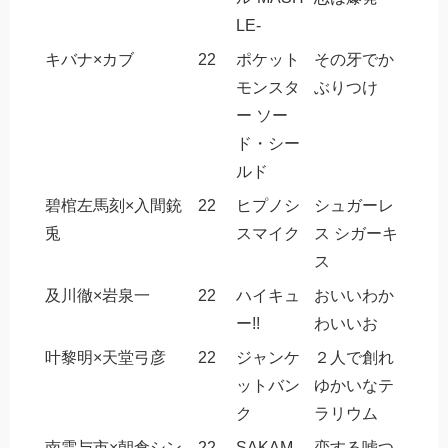
LE-
キバナ×カブ
22
ポケット
その牙でか
モンスタ
ぶりつけ
ー ソー
ド・シー
ルド
碧棺左馬刻×入間銃
22
ヒプノシ
シュガーレ
兎
スマイク
ス シガーキ
ス
及川徹×岩泉一
22
ハイキュ
おいいわか
ー!!
わいいお
叶黎明×天堂弓彦
22
ジャンケ
２人で創れ
ットバン
ゆかいなテ
ク
ラリウム
南雲与市×朝倉シン
22
SAKAM
恋する嘘つ