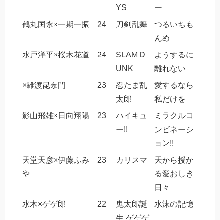
YS
ー
鶴丸国永×一期一振
24
刀剣乱舞
つるいちも
んめ
水戸洋平×桜木花道
24
SLAM D
ようするに
UNK
離れない
×雑渡昆奈門
23
忍たま乱
愛するなら
太郎
私だけを
影山飛雄×日向翔陽
23
ハイキュ
ミラクルコ
ー!!
ンビネーシ
ョン!!
天堂天彦×伊藤ふみ
23
カリスマ
天から授か
や
る愛おしき
日々
水木×ゲゲ郎
22
鬼太郎誕
水沫の記憶
生 ゲゲゲ