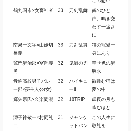
この想い
鶴丸国永×女審神者
33
刀剣乱舞
鶴のひと
声、鳴き交
わす一途さ
に
南泉一文字×山姥切
33
刀剣乱舞
猫の寵愛一
長義
身にあり
竈門炭治郎×冨岡義
32
鬼滅の刃
幸せ色の炭
勇
酸水
音駒高校男子バレ
32
ハイキュ
微睡む猫は
ー部×夢主人公(女)
ー!!
夢の中
輝矢宗氏×久楽間潮
32
18TRIP
輝夜の月も
眩むほど
獅子神敬一×村雨礼
31
ジャンケ
この人生に
二
ットバン
敬礼を