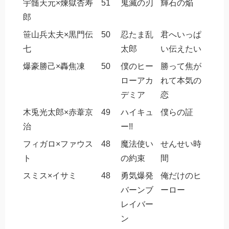
宇髄天元×煉獄杏寿
51
鬼滅の刃
輝石の焔
郎
笹山兵太夫×黒門伝
50
忍たま乱
君へいっぱ
七
太郎
い伝えたい
爆豪勝己×轟焦凍
50
僕のヒー
勝って焦が
ローアカ
れて本気の
デミア
恋
木兎光太郎×赤葦京
49
ハイキュ
僕らの証
治
ー!!
フィガロ×ファウス
48
魔法使い
せんせい時
ト
の約束
間
スミス×イサミ
48
勇気爆発
俺だけのヒ
バーンブ
ーロー
レイバー
ン