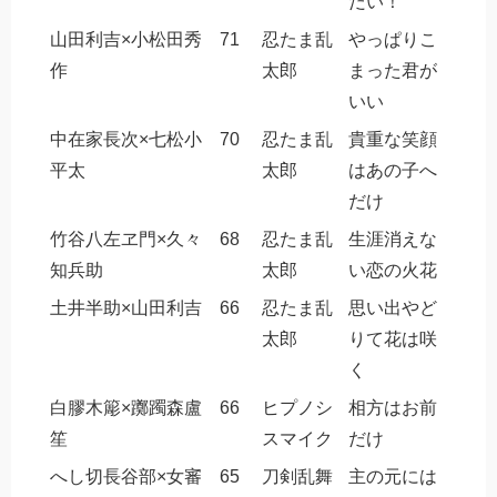
だい！
山田利吉×小松田秀
71
忍たま乱
やっぱりこ
作
太郎
まった君が
いい
中在家長次×七松小
70
忍たま乱
貴重な笑顔
平太
太郎
はあの子へ
だけ
竹谷八左ヱ門×久々
68
忍たま乱
生涯消えな
知兵助
太郎
い恋の火花
土井半助×山田利吉
66
忍たま乱
思い出やど
太郎
りて花は咲
く
白膠木簓×躑躅森盧
66
ヒプノシ
相方はお前
笙
スマイク
だけ
へし切長谷部×女審
65
刀剣乱舞
主の元には