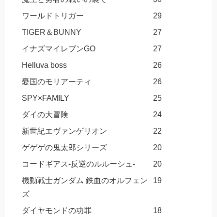
ワールドトリガー
29
TIGER＆BUNNY
27
イナズマイレブンGO
27
Helluva boss
26
憂国のモリアーティ
26
SPY×FAMILY
25
ダイの大冒険
24
新世紀エヴァンゲリオン
22
ゲゲゲの鬼太郎シリーズ
20
コードギアス-反逆のルルーシュ-
20
機動戦士ガンダム 鉄血のオルフェン
19
ズ
ダイヤモンドの功罪
18