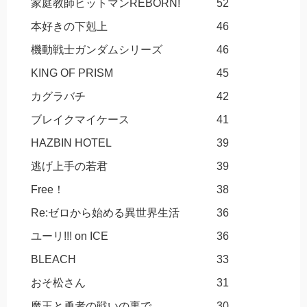
家庭教師ヒットマンREBORN!
52
本好きの下剋上
46
機動戦士ガンダムシリーズ
46
KING OF PRISM
45
カグラバチ
42
ブレイクマイケース
41
HAZBIN HOTEL
39
逃げ上手の若君
39
Free！
38
Re:ゼロから始める異世界生活
36
ユーリ!!! on ICE
36
BLEACH
33
おそ松さん
31
魔王と勇者の戦いの裏で
30