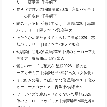
リー｜藤堂葵×千早瞬平
巻き戻す君との瞬間 星願2026｜忘却バッテリ
ー｜巻田広伸×千早瞬平
陽の当たる丘へ翔けてゆけ！ 星願2026｜忘却
バッテリー｜陽ノ本当×飛高翔太
あたたかい陽だまりで照らして 星願2026｜忘
却バッテリー｜陽ノ本当×陽ノ本照夜
幼馴染にご用心! 星願2026｜僕のヒーローアカ
デミア｜爆豪勝己×緑谷出久
愛しのナードに花束を 星願2026｜僕のヒーロ
ーアカデミア｜爆豪勝己×緑谷出久（女体化）
そば好きの君、そばかすな僕 星願2026｜僕の
ヒーローアカデミア｜轟焦凍×緑谷出久
ツーデイズで終わらせたくない恋 星願2026｜
僕のヒーローアカデミア｜爆豪勝己&轟焦凍×