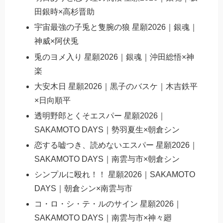
田銀時×高杉晋助
宇宙最強の子兎と隻腕の狼 星願2026｜銀魂｜
神威×阿伏兎
兎のヨメ入り 星願2026｜銀魂｜沖田総悟×神
楽
大安木日 星願2026｜黒子のバスケ｜木吉鉄平
×日向順平
透明野郎とくそエスパー 星願2026｜
SAKAMOTO DAYS｜勢羽夏生×朝倉シン
恋する嘘つき、読めないエスパー 星願2026｜
SAKAMOTO DAYS｜南雲与市×朝倉シン
シンプルに殴れ！！ 星願2026｜SAKAMOTO
DAYS｜朝倉シン×南雲与市
コ・ロ・シ・テ・ルのサイン 星願2026｜
SAKAMOTO DAYS｜南雲与市×神々廻