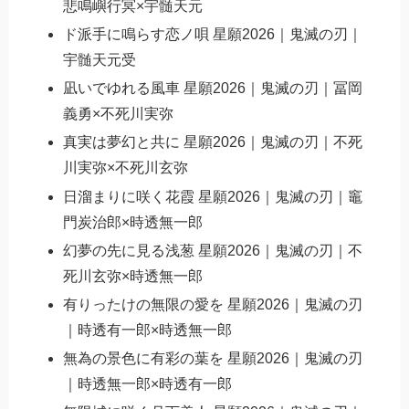
悲鳴嶼行冥×宇髄天元
ド派手に鳴らす恋ノ唄 星願2026｜鬼滅の刃｜
宇髄天元受
凪いでゆれる風車 星願2026｜鬼滅の刃｜冨岡
義勇×不死川実弥
真実は夢幻と共に 星願2026｜鬼滅の刃｜不死
川実弥×不死川玄弥
日溜まりに咲く花霞 星願2026｜鬼滅の刃｜竈
門炭治郎×時透無一郎
幻夢の先に見る浅葱 星願2026｜鬼滅の刃｜不
死川玄弥×時透無一郎
有りったけの無限の愛を 星願2026｜鬼滅の刃
｜時透有一郎×時透無一郎
無為の景色に有彩の葉を 星願2026｜鬼滅の刃
｜時透無一郎×時透有一郎