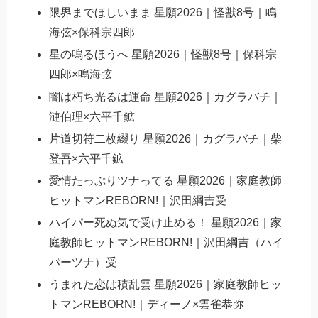
限界までほしいまま 星願2026｜怪獣8号｜鳴
海弦×保科宗四郎
星の鳴るほうへ 星願2026｜怪獣8号｜保科宗
四郎×鳴海弦
闇は朽ち光るは運命 星願2026｜カグラバチ｜
漣伯理×六平千鉱
片道切符二枚綴り 星願2026｜カグラバチ｜柴
登吾×六平千鉱
愛情たっぷりツナってる 星願2026｜家庭教師
ヒットマンREBORN!｜沢田綱吉受
ハイパー死ぬ気で受け止める！ 星願2026｜家
庭教師ヒットマンREBORN!｜沢田綱吉（ハイ
パーツナ）受
うまれた恋は積乱雲 星願2026｜家庭教師ヒッ
トマンREBORN!｜ディーノ×雲雀恭弥