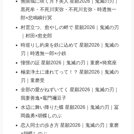
無限城に咲く月下美人 星願2026｜鬼滅の刃｜
黒死牟・不死川実弥・不死川玄弥・時透無一
郎×悲鳴嶼行冥
村雲立つ、愈やしの畔で 星願2026｜鬼滅の刃
｜村田×愈史郎
時巡りし約束を鉄に込めて 星願2026｜鬼滅の
刃｜時透無一郎×小鉄
憧憬の証 星願2026｜鬼滅の刃｜童磨×猗窩座
極楽浄土に連れてって！？ 星願2026｜鬼滅の
刃｜童磨受
全部の愛がねずいてく 星願2026｜鬼滅の刃｜
我妻善逸×竈門禰豆子
水辺に舞い降りた蝶 星願2026｜鬼滅の刃｜冨
岡義勇×胡蝶しのぶ
恋人同士の歩き方 星願2026｜鬼滅の刃｜童磨
×胡蝶しのぶ