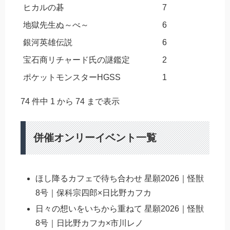
ヒカルの碁
7
地獄先生ぬ～べ～
6
銀河英雄伝説
6
宝石商リチャード氏の謎鑑定
2
ポケットモンスターHGSS
1
74 件中 1 から 74 まで表示
併催オンリーイベント一覧
ほし降るカフェで待ち合わせ 星願2026｜怪獣
8号｜保科宗四郎×日比野カフカ
日々の想いをいちから重ねて 星願2026｜怪獣
8号｜日比野カフカ×市川レノ