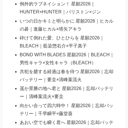
例外的ラブネイション！ 星願2026｜
HUNTER×HUNTER｜パリストン×ジン
いつの日かキミと明らかに 星願2026｜ヒカル
の碁｜進藤ヒカル×塔矢アキラ
砕けて倒れた愛、ひとひらを 星願2026｜
BLEACH｜藍染惣右介×平子真子
BOND WITH BLADES 星願2026｜BLEACH｜
男性キャラ×女性キャラ（BLEACH）
共犯を臆する経過は春を待つ 星願2026｜忘却
バッテリー｜要圭×清峰葉流火
遥か景勝の地へ君と 星願2026｜忘却バッテリ
ー｜清峰葉流火×要圭
向かい合って四六時中！ 星願2026｜忘却バッ
テリー｜千早瞬平×藤堂葵
あおい空でも瞬く君へ 星願2026｜忘却バッテ