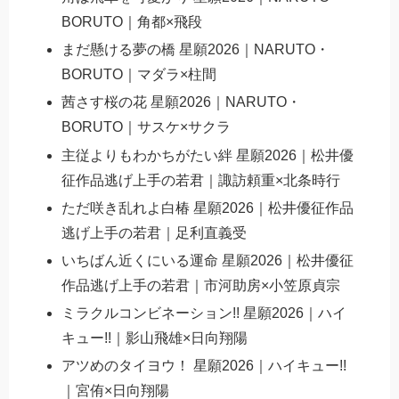
BORUTO｜角都×飛段
まだ懸ける夢の橋 星願2026｜NARUTO・
BORUTO｜マダラ×柱間
茜さす桜の花 星願2026｜NARUTO・
BORUTO｜サスケ×サクラ
主従よりもわかちがたい絆 星願2026｜松井優
征作品逃げ上手の若君｜諏訪頼重×北条時行
ただ咲き乱れよ白椿 星願2026｜松井優征作品
逃げ上手の若君｜足利直義受
いちばん近くにいる運命 星願2026｜松井優征
作品逃げ上手の若君｜市河助房×小笠原貞宗
ミラクルコンビネーション!! 星願2026｜ハイ
キュー!!｜影山飛雄×日向翔陽
アツめのタイヨウ！ 星願2026｜ハイキュー!!
｜宮侑×日向翔陽