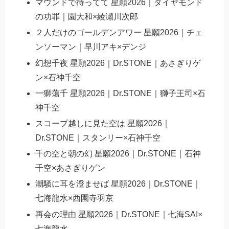
マウンドで待ってて 星願2026｜ダイヤモンド
の功罪｜園大和×綾瀬川次郎
２人だけのゴールデンアワー 星願2026｜チェ
ンソーマン｜早川アキ×デンジ
幻想千夜 星願2026｜Dr.STONE｜あさぎりゲ
ン×石神千空
一獅蕩千 星願2026｜Dr.STONE｜獅子王司×石
神千空
スコープ越しに見た空は 星願2026｜
Dr.STONE｜スタンリー×石神千空
千の空と朝の幻 星願2026｜Dr.STONE｜石神
千空×あさぎりゲン
潮騒に耳を澄ませば 星願2026｜Dr.STONE｜
七海龍水×西園寺羽京
再会の理由 星願2026｜Dr.STONE｜七海SAI×
七海龍水