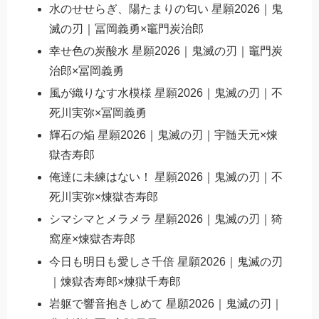
水のせせらぎ、陽たまりの匂い 星願2026｜鬼
滅の刃｜冨岡義勇×竈門炭治郎
幸せ色の炭酸水 星願2026｜鬼滅の刃｜竈門炭
治郎×冨岡義勇
風が織りなす水模様 星願2026｜鬼滅の刃｜不
死川実弥×冨岡義勇
輝石の焔 星願2026｜鬼滅の刃｜宇髄天元×煉
獄杏寿郎
俺達に未練はない！ 星願2026｜鬼滅の刃｜不
死川実弥×煉獄杏寿郎
シマシマとメラメラ 星願2026｜鬼滅の刃｜猗
窩座×煉獄杏寿郎
今日も明日も愛しさ千倍 星願2026｜鬼滅の刃
｜煉獄杏寿郎×煉獄千寿郎
岩躯で響音抱きしめて 星願2026｜鬼滅の刃｜