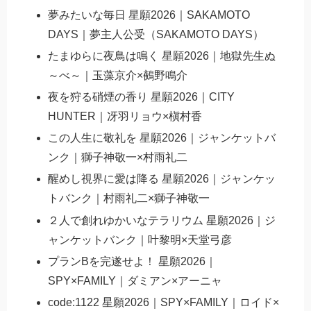
夢みたいな毎日 星願2026｜SAKAMOTO
DAYS｜夢主人公受（SAKAMOTO DAYS）
たまゆらに夜鳥は鳴く 星願2026｜地獄先生ぬ
～べ～｜玉藻京介×鵺野鳴介
夜を狩る硝煙の香り 星願2026｜CITY
HUNTER｜冴羽リョウ×槇村香
この人生に敬礼を 星願2026｜ジャンケットバ
ンク｜獅子神敬一×村雨礼二
醒めし視界に愛は降る 星願2026｜ジャンケッ
トバンク｜村雨礼二×獅子神敬一
２人で創れゆかいなテラリウム 星願2026｜ジ
ャンケットバンク｜叶黎明×天堂弓彦
プランBを完遂せよ！ 星願2026｜
SPY×FAMILY｜ダミアン×アーニャ
code:1122 星願2026｜SPY×FAMILY｜ロイド×