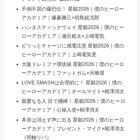
不倒不屈の爆烈伝！ 星願2026｜僕のヒーロー
アカデミア｜爆豪勝己×切島鋭児郎
ハンタスティックウェイ 星願2026｜僕のヒー
ローアカデミア｜瀬呂範太×上鳴電気
ビリっとチャージに感電注意 星願2026｜僕の
ヒーローアカデミア｜上鳴電気受
大阪ドレミファ環状線 星願2026｜僕のヒーロ
ーアカデミア｜ファットガム×天喰環
LOVE SMASHは合理的に！ 星願2026｜僕の
ヒーローアカデミア｜オールマイト×相澤消太
親愛なる人 目で捕縛！ 星願2026｜僕のヒーロ
ーアカデミア｜心操人使×相澤消太
本音は消えず声に出る 星願2026｜僕のヒーロ
ーアカデミア｜プレゼント・マイク×相澤消太
（同軸リバ）