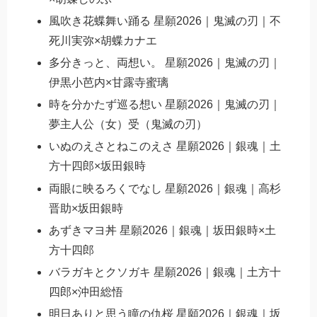
風吹き花蝶舞い踊る 星願2026｜鬼滅の刃｜不
死川実弥×胡蝶カナエ
多分きっと、両想い。 星願2026｜鬼滅の刃｜
伊黒小芭内×甘露寺蜜璃
時を分かたず巡る想い 星願2026｜鬼滅の刃｜
夢主人公（女）受（鬼滅の刃）
いぬのえさとねこのえさ 星願2026｜銀魂｜土
方十四郎×坂田銀時
両眼に映るろくでなし 星願2026｜銀魂｜高杉
晋助×坂田銀時
あずきマヨ丼 星願2026｜銀魂｜坂田銀時×土
方十四郎
バラガキとクソガキ 星願2026｜銀魂｜土方十
四郎×沖田総悟
明日ありと思う瞳の仇桜 星願2026｜銀魂｜坂