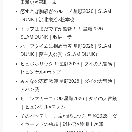
田雅史×深津一成
恋すれば胸騒ぎのループ 星願2026｜SLAM
DUNK｜沢北栄治×松本稔
トップはまだですか監督！！ 星願2026｜
SLAM DUNK｜牧紳一受
ハーフタイムに掴め青春 星願2026｜SLAM
DUNK｜夢主人公受（SLAM DUNK）
ヒュポホリック！ 星願2026｜ダイの大冒険｜
ヒュンケル×ポップ
みんなの家庭教師 星願2026｜ダイの大冒険｜
アバン受
ヒュンマカーニバル 星願2026｜ダイの大冒険
｜ヒュンケル×マァム
そのバッテリー、腐れ縁につき 星願2026｜ダ
イヤモンドの功罪｜雛桃吾×綾瀬川次郎