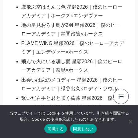
鷹飛ぶ空はえんじ色 星願2026｜僕のヒーロー
アカデミア｜ホークス×エンデヴァー
地の星見おろす鳥が2羽 星願2026｜僕のヒー
ローアカデミア｜常闇踏陰×ホークス
FLAME WING 星願2026｜僕のヒーローアカデ
ミア｜エンデヴァー×ホークス
飛んで火にいる騙し愛 星願2026｜僕のヒーロ
ーアカデミア｜荼毘×ホークス
出会いは恋のメロディー 星願2026｜僕のヒー
ローアカデミア｜緑谷出久×ロディ・ソウル
繋いだ右手と君と咲く薔薇 星願2026｜僕のヒ
ーローアカデミア｜ジュリオ×アンナ
当ウェブサイトでは Cookie を使用しています。引き続き閲覧する
蝶！ファイトでグーパン一発KO 星願2026｜マ
場合、Cookie の使用を承諾したものとみなされます。
ッシュル-MASHLE-｜フィン×マッシュ
同意する
同意しない
この恋、敗北禁止。 星願2026｜マッシュル-