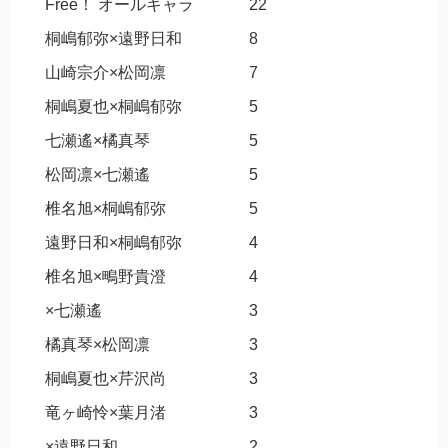
Free！ オールキャラ
22
桐嶋郁弥×遠野日和
8
山崎宗介×松岡凛
7
桐嶋夏也×桐嶋郁弥
5
七瀬遙×橘真琴
5
松岡凛×七瀬遙
5
椎名旭×桐嶋郁弥
5
遠野日和×桐嶋郁弥
4
椎名旭×鴫野貴澄
4
×七瀬遙
3
橘真琴×松岡凛
3
桐嶋夏也×芹沢尚
3
竜ヶ崎怜×葉月渚
3
×遠野日和
2