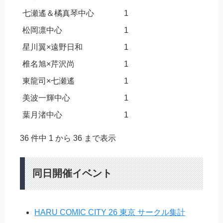
七瀬遙＆橘真琴中心
1
松岡凛中心
1
星川翼×遠野日和
1
椎名旭×芹沢尚
1
東龍司×七瀬遙
1
美波一輝中心
1
葉月渚中心
1
36 件中 1 から 36 まで表示
同日開催イベント
HARU COMIC CITY 26 東京 サークル集計