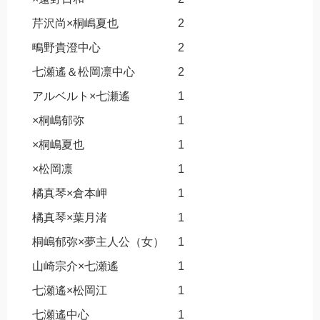
芹沢尚×桐嶋夏也
2
鴫野貴澄中心
2
七瀬遙＆松岡凛中心
2
アルベルト×七瀬遙
1
×桐嶋郁弥
1
×桐嶋夏也
1
×松岡凛
1
橘真琴×倉本岬
1
橘真琴×葉月渚
1
桐嶋郁弥×夢主人公（女）
1
山崎宗介×七瀬遙
1
七瀬遙×松岡江
1
七瀬遙中心
1