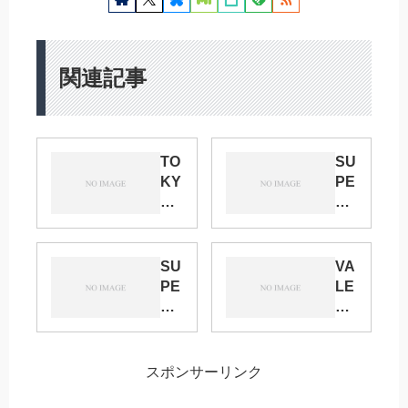
関連記事
TO
SU
KY
PE
O
R
FE
CO
S
MI
Fe
C
SU
VA
b.2
CI
PE
LE
01
TY
R
NT
8
25
CO
IN
サ
MI
E
ー
キ
C
RO
スポンサーリンク
ク
ャ
CI
SE
ル
ラ
TY
FE