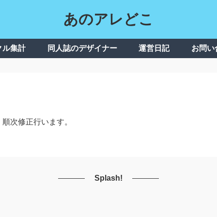
あのアレどこ
クル集計
同人誌のデザイナー
運営日記
お問い
、順次修正行います。
Splash!