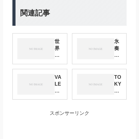
関連記事
世
氷
界
奏
中
ス
の
ト
Ch
ラ
u!!
ー
VA
TO
SP
ス
LE
KY
AR
チ
NT
O
K1
2
IN
FE
1
サ
E
S
ー
RO
Oc
スポンサーリンク
キ
ク
SE
t.2
ャ
ル
FE
02
ラ
集
S
1-
・
計
20
da