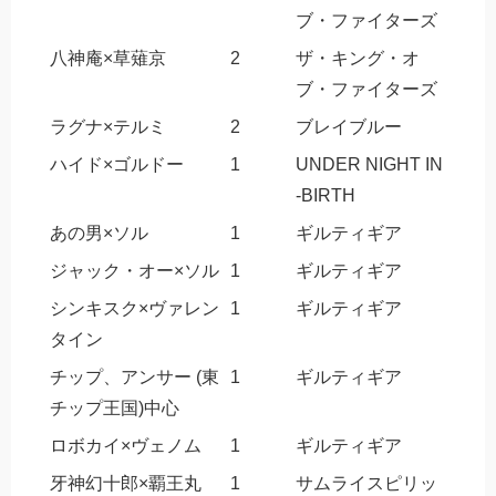
ブ・ファイターズ
八神庵×草薙京
2
ザ・キング・オ
ブ・ファイターズ
ラグナ×テルミ
2
ブレイブルー
ハイド×ゴルドー
1
UNDER NIGHT IN
-BIRTH
あの男×ソル
1
ギルティギア
ジャック・オー×ソル
1
ギルティギア
シンキスク×ヴァレン
1
ギルティギア
タイン
チップ、アンサー (東
1
ギルティギア
チップ王国)中心
ロボカイ×ヴェノム
1
ギルティギア
牙神幻十郎×覇王丸
1
サムライスピリッ