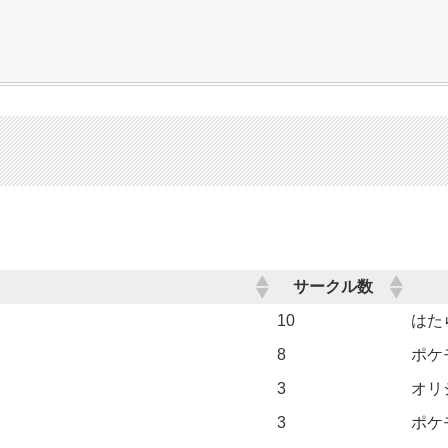
サークル数
10
はた
8
ポケ
3
オリ
3
ポケ