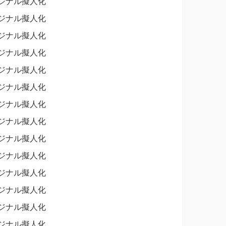
ジナル擬人化
ジナル擬人化
ジナル擬人化
ジナル擬人化
ジナル擬人化
ジナル擬人化
ジナル擬人化
ジナル擬人化
ジナル擬人化
ジナル擬人化
ジナル擬人化
ジナル擬人化
ジナル擬人化
ジナル擬人化