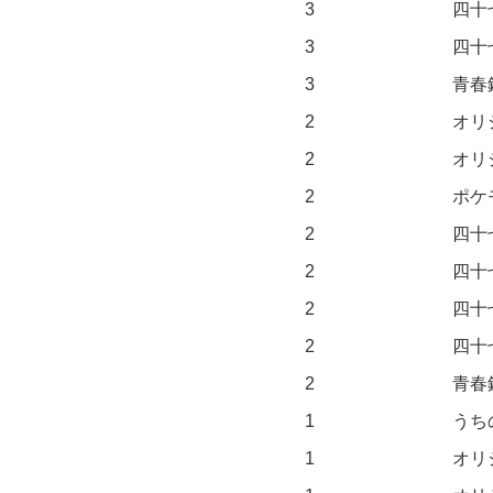
3
四十
3
四十
3
青春
2
オリ
2
オリ
2
ポケ
2
四十
2
四十
2
四十
2
四十
2
青春
1
うち
1
オリ