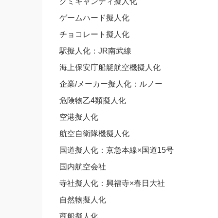
グミキャンディ擬人化
ゲームハード擬人化
チョコレート擬人化
駅擬人化：JR南武線
海上保安庁船艇航空機擬人化
企業/メーカー擬人化：ルノー
危険物乙4類擬人化
空港擬人化
航空自衛隊機擬人化
国道擬人化：京急本線×国道15号
国内航空会社
寺社擬人化：興福寺×春日大社
自然物擬人化
商船擬人化