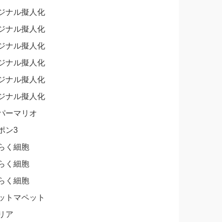
ジナル擬人化
ジナル擬人化
ジナル擬人化
ジナル擬人化
ジナル擬人化
ジナル擬人化
パーマリオ
ポン3
らく細胞
らく細胞
らく細胞
ットマペット
リア