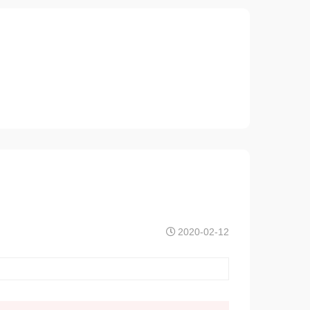
2020-02-12