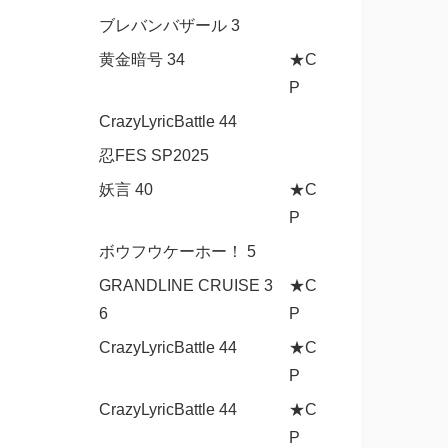
ブレバンバザール 3
黄金暗号 34
★C
P
CrazyLyricBattle 44
忍FES SP2025
妖言 40
★C
P
ボウフウケーホー！ 5
GRANDLINE CRUISE 3
★C
6
P
CrazyLyricBattle 44
★C
P
CrazyLyricBattle 44
★C
P