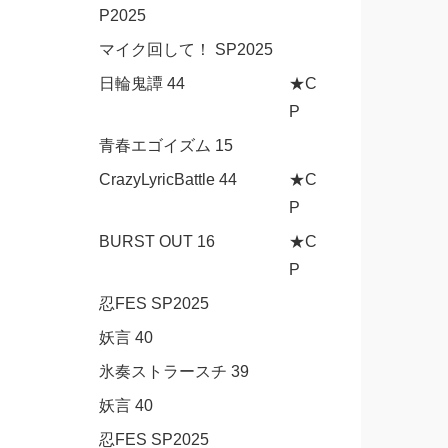
P2025
マイク回して！ SP2025
日輪鬼譚 44
★C
P
青春エゴイズム 15
CrazyLyricBattle 44
★C
P
BURST OUT 16
★C
P
忍FES SP2025
妖言 40
氷奏ストラースチ 39
妖言 40
忍FES SP2025