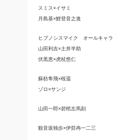
スミス×イサミ
月島基×鯉登音之進
ヒプノシスマイク オールキャラ
山田利吉×土井半助
伏黒恵×虎杖悠仁
蘇枋隼飛×桜遥
ゾロ×サンジ
山田一郎×碧棺左馬刻
観音坂独歩×伊弉冉一二三