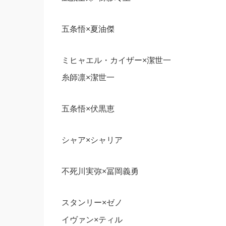
五条悟×夏油傑
ミヒャエル・カイザー×潔世一
糸師凛×潔世一
五条悟×伏黒恵
シャア×シャリア
不死川実弥×冨岡義勇
スタンリー×ゼノ
イヴァン×ティル