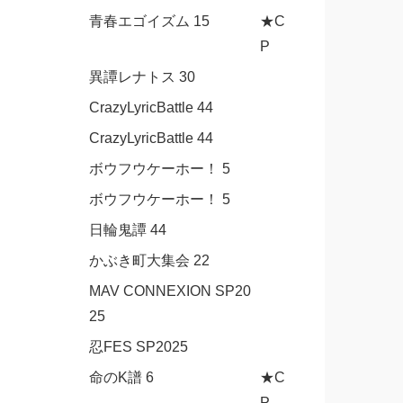
青春エゴイズム 15
★C
P
異譚レナトス 30
CrazyLyricBattle 44
CrazyLyricBattle 44
ボウフウケーホー！ 5
ボウフウケーホー！ 5
日輪鬼譚 44
かぶき町大集会 22
MAV CONNEXION SP20
25
忍FES SP2025
命のK譜 6
★C
P