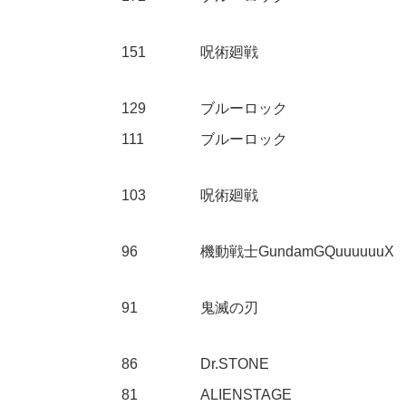
151
呪術廻戦
129
ブルーロック
111
ブルーロック
103
呪術廻戦
96
機動戦士GundamGQuuuuuuX
91
鬼滅の刃
86
Dr.STONE
81
ALIENSTAGE