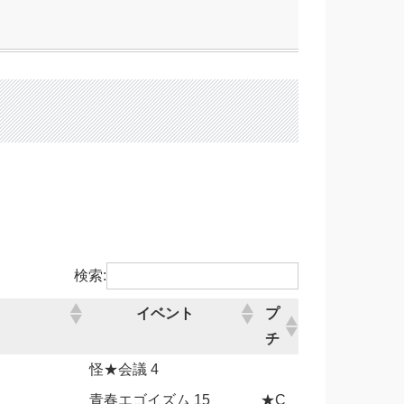
検索:
イベント
プ
チ
怪★会議 4
青春エゴイズム 15
★C