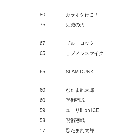
80
カラオケ行こ！
75
鬼滅の刃
67
ブルーロック
65
ヒプノシスマイク
65
SLAM DUNK
60
忍たま乱太郎
60
呪術廻戦
59
ユーリ!!! on ICE
58
呪術廻戦
57
忍たま乱太郎