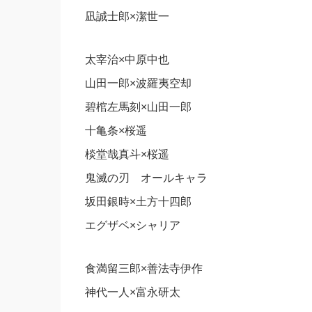
凪誠士郎×潔世一
太宰治×中原中也
山田一郎×波羅夷空却
碧棺左馬刻×山田一郎
十亀条×桜遥
棪堂哉真斗×桜遥
鬼滅の刃 オールキャラ
坂田銀時×土方十四郎
エグザベ×シャリア
食満留三郎×善法寺伊作
神代一人×富永研太