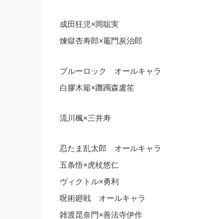
成田狂児×岡聡実
煉獄杏寿郎×竈門炭治郎
ブルーロック オールキャラ
白膠木簓×躑躅森盧笙
流川楓×三井寿
忍たま乱太郎 オールキャラ
五条悟×虎杖悠仁
ヴィクトル×勇利
呪術廻戦 オールキャラ
雑渡昆奈門×善法寺伊作