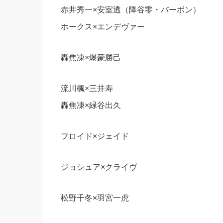
赤井秀一×安室透（降谷零・バーボン）
ホークス×エンデヴァー
轟焦凍×爆豪勝己
流川楓×三井寿
轟焦凍×緑谷出久
フロイド×ジェイド
ジョシュア×クライヴ
松野千冬×羽宮一虎