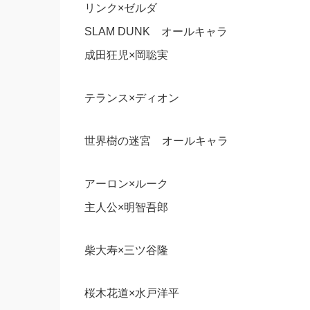
リンク×ゼルダ
SLAM DUNK オールキャラ
成田狂児×岡聡実
テランス×ディオン
世界樹の迷宮 オールキャラ
アーロン×ルーク
主人公×明智吾郎
柴大寿×三ツ谷隆
桜木花道×水戸洋平