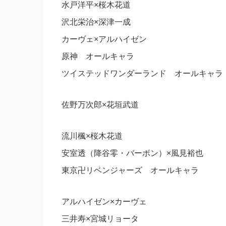
水戸洋平×桜木花道
沢北栄治×深津一成
カーヴェ×アルハイゼン
原神 オールキャラ
ツイステッドワンダーランド オールキャラ
佐野万次郎×花垣武道
流川楓×桜木花道
安室透（降谷零・バーボン）×風見裕也
東京卍リベンジャーズ オールキャラ
アルハイゼン×カーヴェ
三井寿×宮城リョータ