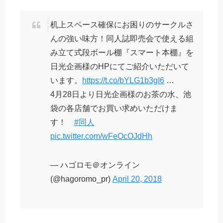
机上スペース確保にお困りのサークルさ
んの強い味方！同人誌即売会で使える組
み立て式段ボール棚『スマート本棚』を
日光企画様のHPにてご紹介いただいて
います。
https://t.co/bYLG1b3gI6
…
4月28日より日光企画様のお茶の水、池
袋の各店舗でお買い求めいただけま
す！
#同人
pic.twitter.com/wFeOcOJdHh
— ハゴロモ＠オンライン
(@hagoromo_pr)
April 20, 2018