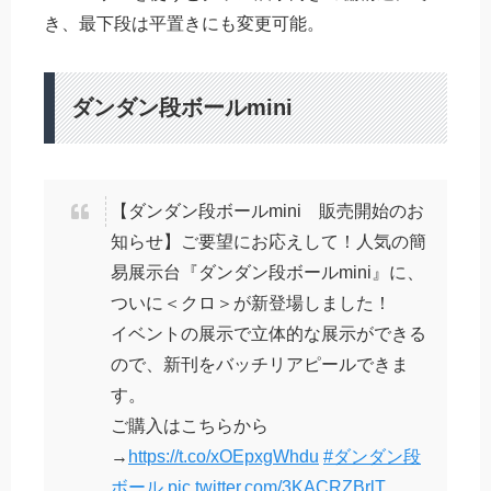
き、最下段は平置きにも変更可能。
ダンダン段ボールmini
【ダンダン段ボールmini 販売開始のお
知らせ】ご要望にお応えして！人気の簡
易展示台『ダンダン段ボールmini』に、
ついに＜クロ＞が新登場しました！
イベントの展示で立体的な展示ができる
ので、新刊をバッチリアピールできま
す。
ご購入はこちらから
→
https://t.co/xOEpxgWhdu
#ダンダン段
ボール
pic.twitter.com/3KACRZBrlT