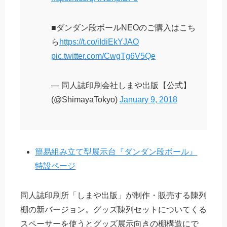
■ダンダン段ボールNEOのご購入はこち
ら
https://t.co/iIdiEkYJAO
pic.twitter.com/CwgTg6V5Qe
— 同人誌印刷会社しまや出版【公式】
(@ShimayaTokyo)
January 9, 2018
簡易組み立て型展示台『ダンダン段ボール』
特設ページ
同人誌印刷所「しまや出版」が制作・販売する陳列
棚の新バージョン。グッズ陳列セットについてくる
スペーサーを使うとグッズ展示向きの棚構造にで