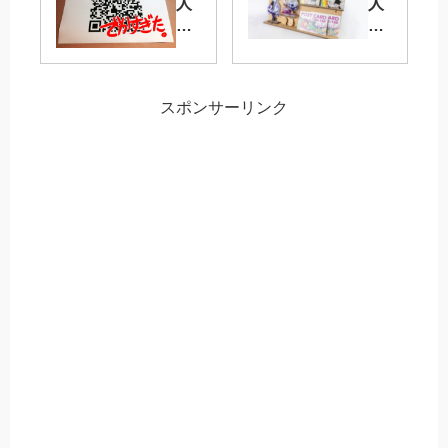
人
人
誌
誌
に
即
ウ
売
ェ
会
スポンサーリンク
ブ
・
拍
創
手
作
直
イ
通
ベ
の
ン
QR
ト
コ
用
ー
の
ド
「
を
棚
貼
」
り
を
付
集
け
め
る
て