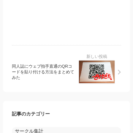
方
み
法
た
を
～
ま
金
と
属
め
・
て
木
み
製
た
～
同人誌にウェブ拍手直通のQRコ
ードを貼り付ける方法をまとめて
みた
記事のカテゴリー
サークル集計