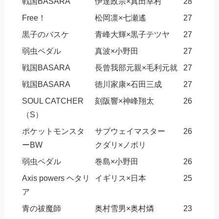
戦国BASARA
伊達政宗×真田幸村
28
Free！
松岡凛×七瀬遙
27
黒子のバスケ
青峰大輝×黒子テツヤ
27
弱虫ペダル
真波×小野田
27
戦国BASARA
長曾我部元親×毛利元就
27
戦国BASARA
徳川家康×石田三成
27
SOUL CATCHER
刻阪響×神峰翔太
26
（S）
ポケットモンスタ
サブウェイマスター
26
ーBW
クダリ×ノボリ
弱虫ペダル
巻島×小野田
26
Axis powers ヘタリ
イギリス×日本
25
ア
青の祓魔師
奥村雪男×奥村燐
23