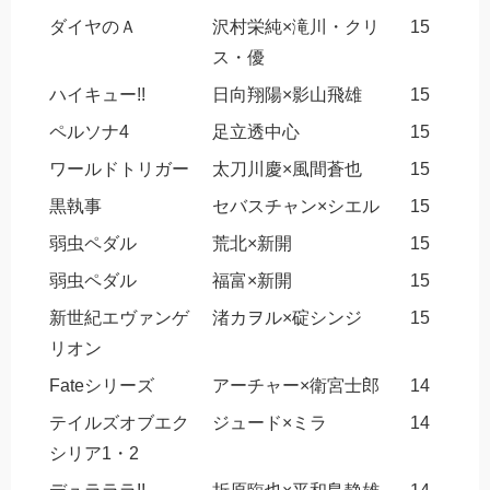
ダイヤのＡ
沢村栄純×滝川・クリ
15
ス・優
ハイキュー!!
日向翔陽×影山飛雄
15
ペルソナ4
足立透中心
15
ワールドトリガー
太刀川慶×風間蒼也
15
黒執事
セバスチャン×シエル
15
弱虫ペダル
荒北×新開
15
弱虫ペダル
福富×新開
15
新世紀エヴァンゲ
渚カヲル×碇シンジ
15
リオン
Fateシリーズ
アーチャー×衛宮士郎
14
テイルズオブエク
ジュード×ミラ
14
シリア1・2