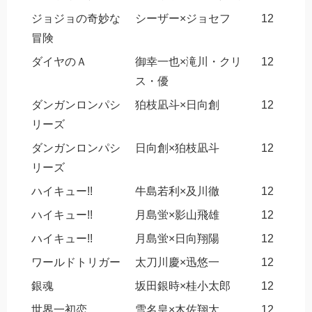
ジョジョの奇妙な
シーザー×ジョセフ
12
冒険
ダイヤのＡ
御幸一也×滝川・クリ
12
ス・優
ダンガンロンパシ
狛枝凪斗×日向創
12
リーズ
ダンガンロンパシ
日向創×狛枝凪斗
12
リーズ
ハイキュー!!
牛島若利×及川徹
12
ハイキュー!!
月島蛍×影山飛雄
12
ハイキュー!!
月島蛍×日向翔陽
12
ワールドトリガー
太刀川慶×迅悠一
12
銀魂
坂田銀時×桂小太郎
12
世界一初恋
雪名皇×木佐翔太
12