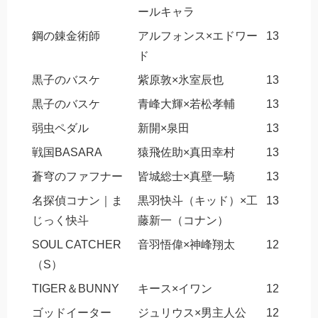
ールキャラ
鋼の錬金術師
アルフォンス×エドワー
13
ド
黒子のバスケ
紫原敦×氷室辰也
13
黒子のバスケ
青峰大輝×若松孝輔
13
弱虫ペダル
新開×泉田
13
戦国BASARA
猿飛佐助×真田幸村
13
蒼穹のファフナー
皆城総士×真壁一騎
13
名探偵コナン｜ま
黒羽快斗（キッド）×工
13
じっく快斗
藤新一（コナン）
SOUL CATCHER
音羽悟偉×神峰翔太
12
（S）
TIGER＆BUNNY
キース×イワン
12
ゴッドイーター
ジュリウス×男主人公
12