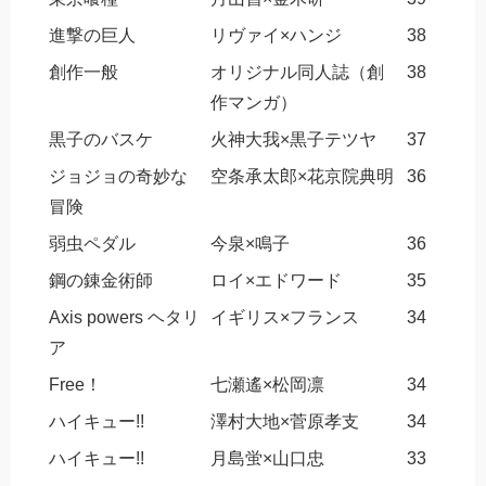
進撃の巨人
リヴァイ×ハンジ
38
創作一般
オリジナル同人誌（創
38
作マンガ）
黒子のバスケ
火神大我×黒子テツヤ
37
ジョジョの奇妙な
空条承太郎×花京院典明
36
冒険
弱虫ペダル
今泉×鳴子
36
鋼の錬金術師
ロイ×エドワード
35
Axis powers ヘタリ
イギリス×フランス
34
ア
Free！
七瀬遙×松岡凛
34
ハイキュー!!
澤村大地×菅原孝支
34
ハイキュー!!
月島蛍×山口忠
33