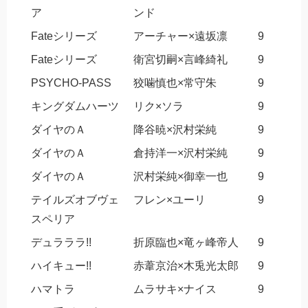
ア
ンド
Fateシリーズ
アーチャー×遠坂凛
9
Fateシリーズ
衛宮切嗣×言峰綺礼
9
PSYCHO-PASS
狡噛慎也×常守朱
9
キングダムハーツ
リク×ソラ
9
ダイヤのＡ
降谷暁×沢村栄純
9
ダイヤのＡ
倉持洋一×沢村栄純
9
ダイヤのＡ
沢村栄純×御幸一也
9
テイルズオブヴェ
フレン×ユーリ
9
スペリア
デュラララ!!
折原臨也×竜ヶ峰帝人
9
ハイキュー!!
赤葦京治×木兎光太郎
9
ハマトラ
ムラサキ×ナイス
9