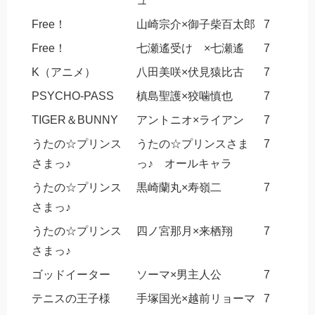
ュ
Free！
山崎宗介×御子柴百太郎
7
Free！
七瀬遙受け ×七瀬遙
7
K（アニメ）
八田美咲×伏見猿比古
7
PSYCHO-PASS
槙島聖護×狡噛慎也
7
TIGER＆BUNNY
アントニオ×ライアン
7
うたの☆プリンス
うたの☆プリンスさま
7
さまっ♪
っ♪ オールキャラ
うたの☆プリンス
黒崎蘭丸×寿嶺二
7
さまっ♪
うたの☆プリンス
四ノ宮那月×来栖翔
7
さまっ♪
ゴッドイーター
ソーマ×男主人公
7
テニスの王子様
手塚国光×越前リョーマ
7