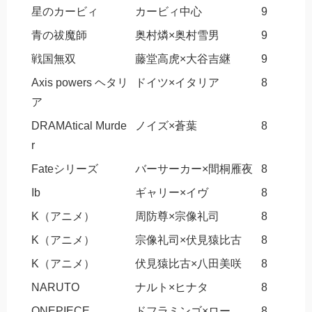
星のカービィ
カービィ中心
9
青の祓魔師
奥村燐×奥村雪男
9
戦国無双
藤堂高虎×大谷吉継
9
Axis powers ヘタリ
ドイツ×イタリア
8
ア
DRAMAtical Murde
ノイズ×蒼葉
8
r
Fateシリーズ
バーサーカー×間桐雁夜
8
Ib
ギャリー×イヴ
8
K（アニメ）
周防尊×宗像礼司
8
K（アニメ）
宗像礼司×伏見猿比古
8
K（アニメ）
伏見猿比古×八田美咲
8
NARUTO
ナルト×ヒナタ
8
ONEPIECE
ドフラミンゴ×ロー
8