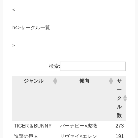
<
h4>サークル一覧
>
検索:
ジャンル
傾向
サ
ー
ク
ル
数
TIGER＆BUNNY
バーナビー×虎徹
273
進撃の巨人
リヴァイ×エレン
191