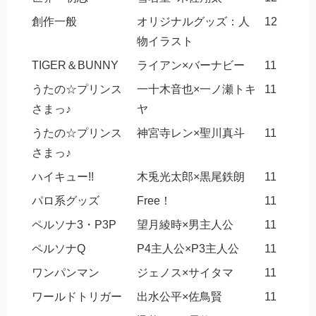
創作一般
オリジナルグッズ：人
12
物イラスト
TIGER＆BUNNY
ライアン×バーナビー
11
うたの☆プリンス
一十木音也×一ノ瀬トキ
11
さまっ♪
ヤ
うたの☆プリンス
神宮寺レン×聖川真斗
11
さまっ♪
ハイキュー!!
木兎光太郎×黒尾鉄朗
11
パロ系グッズ
Free！
11
ペルソナ3・P3P
望月綾時×男主人公
11
ペルソナQ
P4主人公×P3主人公
11
ワンパンマン
ジェノス×サイタマ
11
ワールドトリガー
出水公平×佐鳥賢
11