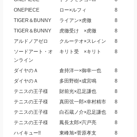
ONEPIECE
ロー×ルフィ
8
TIGER＆BUNNY
ライアン×虎徹
8
TIGER＆BUNNY
虎徹受け ×虎徹
8
アルドノアゼロ
クルーテオ×スレイン
8
ソードアート・オ
キリト受 ×キリト
8
ンライン
ダイヤのＡ
倉持洋一×御幸一也
8
ダイヤのＡ
多田野樹×成宮鳴
8
テニスの王子様
財前光×忍足謙也
8
テニスの王子様
真田弦一郎×幸村精市
8
テニスの王子様
白石蔵ノ介×忍足謙也
8
テニスの王子様
鳳長太郎×宍戸亮
8
ハイキュー!!
東峰旭×菅原孝支
8