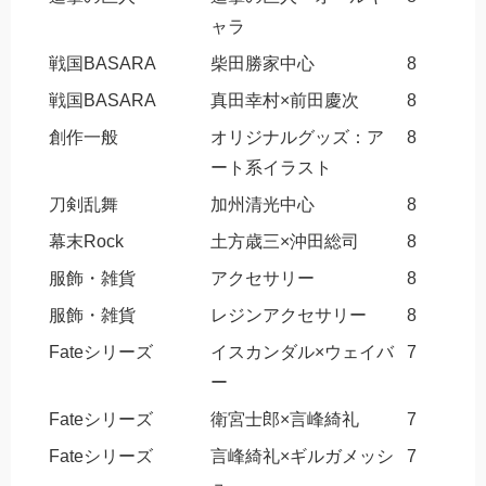
ャラ
戦国BASARA
柴田勝家中心
8
戦国BASARA
真田幸村×前田慶次
8
創作一般
オリジナルグッズ：ア
8
ート系イラスト
刀剣乱舞
加州清光中心
8
幕末Rock
土方歳三×沖田総司
8
服飾・雑貨
アクセサリー
8
服飾・雑貨
レジンアクセサリー
8
Fateシリーズ
イスカンダル×ウェイバ
7
ー
Fateシリーズ
衛宮士郎×言峰綺礼
7
Fateシリーズ
言峰綺礼×ギルガメッシ
7