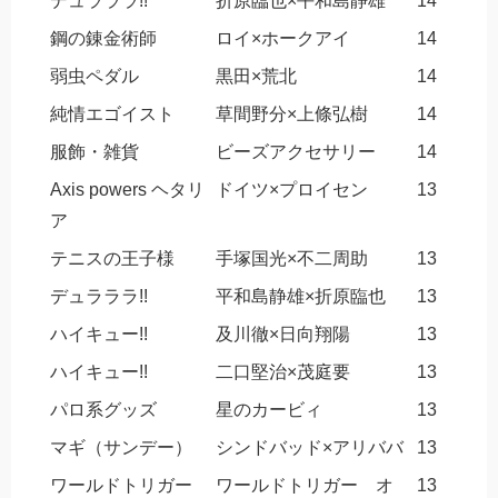
デュラララ!!
折原臨也×平和島静雄
14
鋼の錬金術師
ロイ×ホークアイ
14
弱虫ペダル
黒田×荒北
14
純情エゴイスト
草間野分×上條弘樹
14
服飾・雑貨
ビーズアクセサリー
14
Axis powers ヘタリ
ドイツ×プロイセン
13
ア
テニスの王子様
手塚国光×不二周助
13
デュラララ!!
平和島静雄×折原臨也
13
ハイキュー!!
及川徹×日向翔陽
13
ハイキュー!!
二口堅治×茂庭要
13
パロ系グッズ
星のカービィ
13
マギ（サンデー）
シンドバッド×アリババ
13
ワールドトリガー
ワールドトリガー オ
13