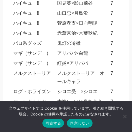
ハイキュー!!
国見英×影山飛雄
7
ハイキュー!!
山口忠×月島蛍
7
ハイキュー!!
菅原孝支×日向翔陽
7
ハイキュー!!
赤葦京治×木葉秋紀
7
パロ系グッズ
鬼灯の冷徹
7
マギ（サンデー）
アリババ×白龍
7
マギ（サンデー）
紅炎×アリババ
7
メルクストーリア
メルクストーリア オ
7
ールキャラ
ログ・ホライズン
シロエ受 ×シロエ
7
ワールドトリガー
木崎レイジ×烏丸京介
7
当ウェブサイトでは Cookie を使用しています。引き続き閲覧する
怪盗ジョーカー
スペード×ジョーカー
7
場合、Cookie の使用を承諾したものとみなされます。
機動戦士ガンダム
シャア×アムロ
7
同意する
同意しない
鬼灯の冷徹
鬼灯×マキ
7