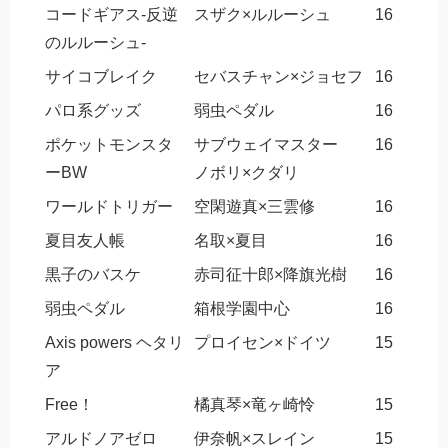
コードギアス-反逆
スザク×ルルーシュ
16
のルルーシュ-
サイコブレイク
セバスチャン×ジョセフ
16
パロ系グッズ
弱虫ペダル
16
ポケットモンスタ
サブウェイマスター
16
ーBW
ノボリ×クダリ
ワールドトリガー
空閑遊真×三雲修
16
夏目友人帳
名取×夏目
16
黒子のバスケ
赤司征十郎×降旗光樹
16
弱虫ペダル
箱根学園中心
16
Axis powers ヘタリ
プロイセン×ドイツ
15
ア
Free！
橘真琴×竜ヶ崎怜
15
アルドノアゼロ
伊奈帆×スレイン
15