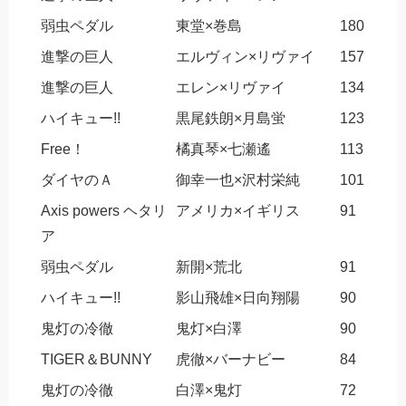
弱虫ペダル
東堂×巻島
180
進撃の巨人
エルヴィン×リヴァイ
157
進撃の巨人
エレン×リヴァイ
134
ハイキュー!!
黒尾鉄朗×月島蛍
123
Free！
橘真琴×七瀬遙
113
ダイヤのＡ
御幸一也×沢村栄純
101
Axis powers ヘタリ
アメリカ×イギリス
91
ア
弱虫ペダル
新開×荒北
91
ハイキュー!!
影山飛雄×日向翔陽
90
鬼灯の冷徹
鬼灯×白澤
90
TIGER＆BUNNY
虎徹×バーナビー
84
鬼灯の冷徹
白澤×鬼灯
72