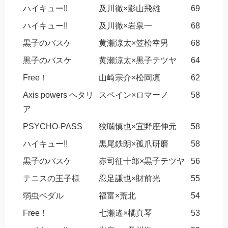
ハイキュー!!
及川徹×影山飛雄
69
ハイキュー!!
及川徹×岩泉一
68
黒子のバスケ
黄瀬涼太×笠松幸男
68
黒子のバスケ
黄瀬涼太×黒子テツヤ
64
Free！
山崎宗介×松岡凛
62
Axis powers ヘタリ
スペイン×ロマーノ
58
ア
PSYCHO-PASS
狡噛慎也×宜野座伸元
58
ハイキュー!!
黒尾鉄朗×孤爪研磨
58
黒子のバスケ
赤司征十郎×黒子テツヤ
56
テニスの王子様
忍足謙也×財前光
55
弱虫ペダル
福富×荒北
54
Free！
七瀬遙×橘真琴
53