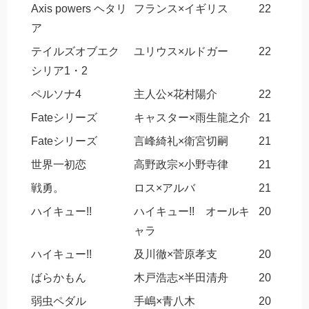
Axis powers ヘタリ
フランス×イギリス
22
ア
テイルズオブエク
ユリウス×ルドガー
22
シリア1・2
ペルソナ4
主人公×花村陽介
22
Fateシリーズ
キャスター×雨生龍之介
21
Fateシリーズ
言峰綺礼×衛宮切嗣
21
世界一初恋
高野政宗×小野寺律
21
戦勇。
ロス×アルバ
21
ハイキュー!!
ハイキュー!! オールキ
20
ャラ
ハイキュー!!
及川徹×菅原孝支
20
ばらかもん
木戸浩志×半田清舟
20
弱虫ペダル
手嶋×青八木
20