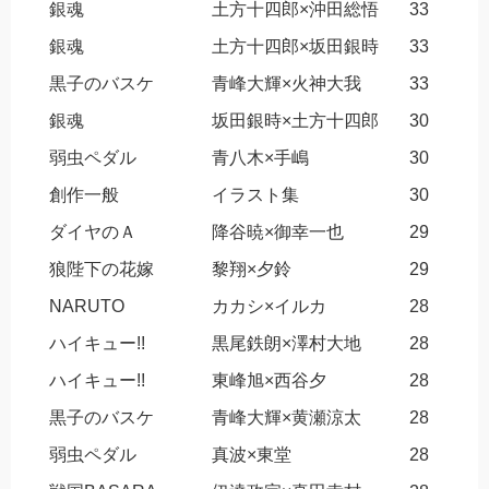
銀魂
土方十四郎×沖田総悟
33
銀魂
土方十四郎×坂田銀時
33
黒子のバスケ
青峰大輝×火神大我
33
銀魂
坂田銀時×土方十四郎
30
弱虫ペダル
青八木×手嶋
30
創作一般
イラスト集
30
ダイヤのＡ
降谷暁×御幸一也
29
狼陛下の花嫁
黎翔×夕鈴
29
NARUTO
カカシ×イルカ
28
ハイキュー!!
黒尾鉄朗×澤村大地
28
ハイキュー!!
東峰旭×西谷夕
28
黒子のバスケ
青峰大輝×黄瀬涼太
28
弱虫ペダル
真波×東堂
28