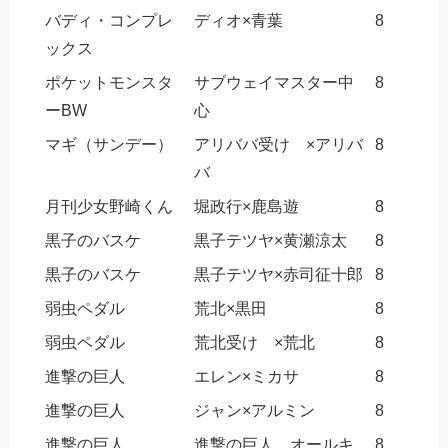
バディ・コンプレ
ディオ×青葉
8
ックス
ポケットモンスタ
サブウェイマスター中
8
ーBW
心
マギ（サンデー）
アリババ受け ×アリバ
8
バ
月刊少女野崎くん
堀政行×鹿島遊
8
黒子のバスケ
黒子テツヤ×黄瀬涼太
8
黒子のバスケ
黒子テツヤ×赤司征十郎
8
弱虫ペダル
荒北×黒田
8
弱虫ペダル
荒北受け ×荒北
8
進撃の巨人
エレン×ミカサ
8
進撃の巨人
ジャン×アルミン
8
進撃の巨人
進撃の巨人 オールキ
8