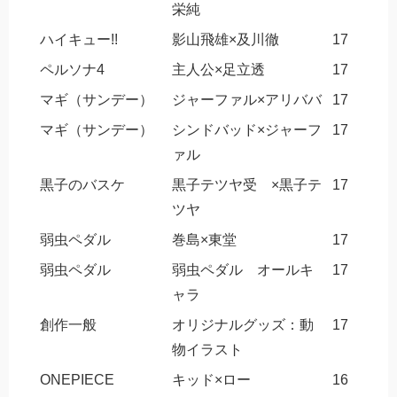
栄純
ハイキュー!!
影山飛雄×及川徹
17
ペルソナ4
主人公×足立透
17
マギ（サンデー）
ジャーファル×アリババ
17
マギ（サンデー）
シンドバッド×ジャーフ
17
ァル
黒子のバスケ
黒子テツヤ受 ×黒子テ
17
ツヤ
弱虫ペダル
巻島×東堂
17
弱虫ペダル
弱虫ペダル オールキ
17
ャラ
創作一般
オリジナルグッズ：動
17
物イラスト
ONEPIECE
キッド×ロー
16