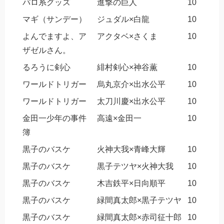
パロ系グッズ
進撃の巨人
10
マギ（サンデー）
ジュダル×白龍
10
よんでますよ、ア
アクタベ×さくま
10
ザゼルさん。
るろうに剣心
緋村剣心×神谷薫
10
ワールドトリガー
烏丸京介×出水公平
10
ワールドトリガー
太刀川慶×出水公平
10
金田一少年の事件
高遠×金田一
10
簿
黒子のバスケ
火神大我×青峰大輝
10
黒子のバスケ
黒子テツヤ×火神大我
10
黒子のバスケ
木吉鉄平×日向順平
10
黒子のバスケ
緑間真太郎×黒子テツヤ
10
黒子のバスケ
緑間真太郎×赤司征十郎
10