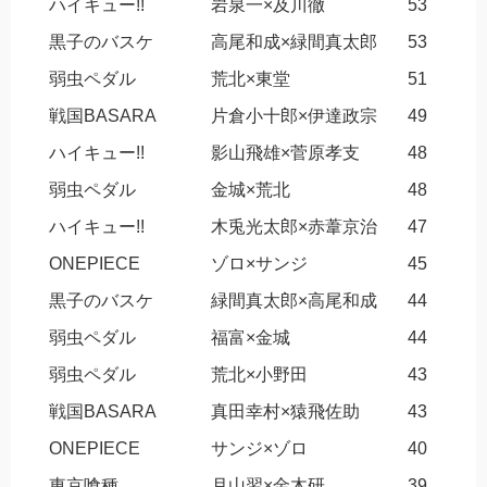
ハイキュー!!
岩泉一×及川徹
53
黒子のバスケ
高尾和成×緑間真太郎
53
弱虫ペダル
荒北×東堂
51
戦国BASARA
片倉小十郎×伊達政宗
49
ハイキュー!!
影山飛雄×菅原孝支
48
弱虫ペダル
金城×荒北
48
ハイキュー!!
木兎光太郎×赤葦京治
47
ONEPIECE
ゾロ×サンジ
45
黒子のバスケ
緑間真太郎×高尾和成
44
弱虫ペダル
福富×金城
44
弱虫ペダル
荒北×小野田
43
戦国BASARA
真田幸村×猿飛佐助
43
ONEPIECE
サンジ×ゾロ
40
東京喰種
月山習×金木研
39