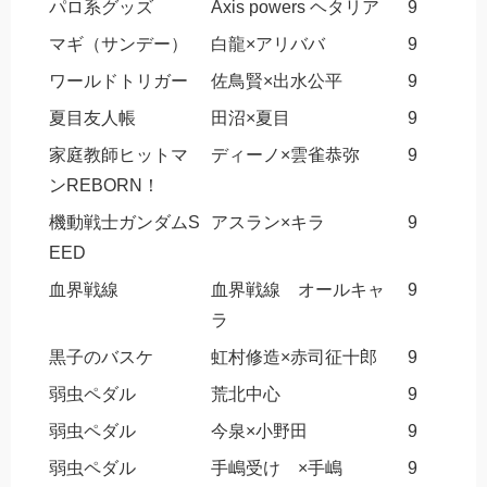
パロ系グッズ
Axis powers ヘタリア
9
マギ（サンデー）
白龍×アリババ
9
ワールドトリガー
佐鳥賢×出水公平
9
夏目友人帳
田沼×夏目
9
家庭教師ヒットマ
ディーノ×雲雀恭弥
9
ンREBORN！
機動戦士ガンダムS
アスラン×キラ
9
EED
血界戦線
血界戦線 オールキャ
9
ラ
黒子のバスケ
虹村修造×赤司征十郎
9
弱虫ペダル
荒北中心
9
弱虫ペダル
今泉×小野田
9
弱虫ペダル
手嶋受け ×手嶋
9