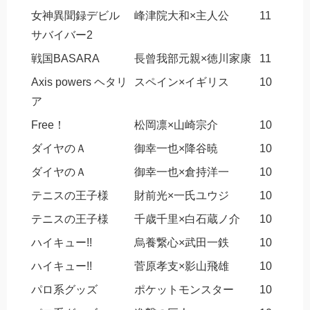
女神異聞録デビル
峰津院大和×主人公
11
サバイバー2
戦国BASARA
長曾我部元親×徳川家康
11
Axis powers ヘタリ
スペイン×イギリス
10
ア
Free！
松岡凛×山崎宗介
10
ダイヤのＡ
御幸一也×降谷暁
10
ダイヤのＡ
御幸一也×倉持洋一
10
テニスの王子様
財前光×一氏ユウジ
10
テニスの王子様
千歳千里×白石蔵ノ介
10
ハイキュー!!
烏養繋心×武田一鉄
10
ハイキュー!!
菅原孝支×影山飛雄
10
パロ系グッズ
ポケットモンスター
10