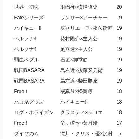
世界一初恋
桐嶋禅×横澤隆史
20
Fateシリーズ
ランサー×アーチャー
19
ハイキュー!!
灰羽リエーフ×夜久衛輔
19
ペルソナ4
花村陽介×主人公
19
ペルソナ4
足立透×主人公
19
弱虫ペダル
石垣×御堂筋
19
戦国BASARA
島左近×後藤又兵衛
19
戦国BASARA
島左近×柴田勝家
19
Free！
橘真琴×松岡凛
18
パロ系グッズ
ハイキュー!!
18
ログ・ホライズン
クラスティ×シロエ
18
Free！
竜ヶ崎怜×葉月渚
17
ダイヤのＡ
滝川・クリス・優×沢村
17