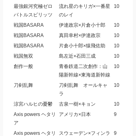
最強銀河究極ゼロ
流れ星のキリガ×一番星
10
バトルスピリッツ
のレイ
戦国BASARA
伊達政宗×片倉小十郎
10
戦国BASARA
真田幸村×伊達政宗
10
戦国BASARA
片倉小十郎×猿飛佐助
10
戦国無双
島左近×石田三成
10
創作一般
青春鉄道二次創作：山
10
陽新幹線×東海道新幹線
刀剣乱舞
刀剣乱舞 オールキャ
10
ラ
涼宮ハルヒの憂鬱
古泉一樹×キョン
10
Axis powers ヘタリ
アメリカ×日本
9
ア
Axis powers ヘタリ
スウェーデン×フィンラ
9