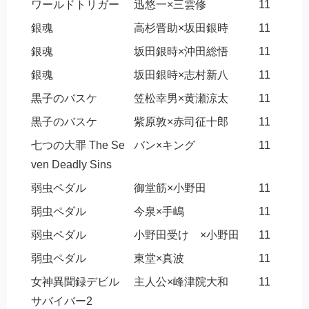
ワールドトリガー
迅悠一×三雲修
11
銀魂
高杉晋助×坂田銀時
11
銀魂
坂田銀時×沖田総悟
11
銀魂
坂田銀時×志村新八
11
黒子のバスケ
笠松幸男×黄瀬涼太
11
黒子のバスケ
紫原敦×赤司征十郎
11
七つの大罪 The Se
バン×キング
11
ven Deadly Sins
弱虫ペダル
御堂筋×小野田
11
弱虫ペダル
今泉×手嶋
11
弱虫ペダル
小野田受け ×小野田
11
弱虫ペダル
東堂×真波
11
女神異聞録デビル
主人公×峰津院大和
11
サバイバー2