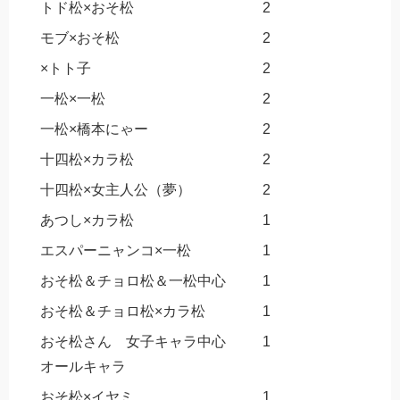
トド松×おそ松
2
モブ×おそ松
2
×トト子
2
一松×一松
2
一松×橋本にゃー
2
十四松×カラ松
2
十四松×女主人公（夢）
2
あつし×カラ松
1
エスパーニャンコ×一松
1
おそ松＆チョロ松＆一松中心
1
おそ松＆チョロ松×カラ松
1
おそ松さん 女子キャラ中心
1
オールキャラ
おそ松×イヤミ
1