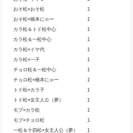
おそ松×おそ松
1
おそ松×橋本にゃー
1
カラ松＆トド松中心
1
カラ松＆一松中心
1
カラ松×イヤ代
1
カラ松×一子
1
チョロ松＆一松中心
1
チョロ松×橋本にゃー
1
トド松×カラ子
1
トド松×女主人公（夢）
1
モブ×カラ松
1
モブ×チョロ松
1
一松＆十四松×女主人公（夢）
1