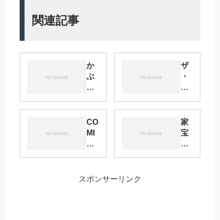
関連記事
か
ザ
ぶ
・
き
ワ
超
ー
大
ル
集
ド
CO
家
会
16
MI
宝
20
サ
C
は
18
ー
CI
寝
サ
ク
TY
て
ー
ル
福
松
スポンサーリンク
ク
集
岡
春
ル
計
50
眠
集
サ
20
計
ー
19