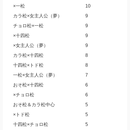
×一松
10
カラ松×女主人公（夢）
9
チョロ松×一松
9
×十四松
9
×女主人公（夢）
9
カラ松×十四松
8
十四松×トド松
8
一松×女主人公（夢）
7
おそ松×十四松
6
×チョロ松
6
おそ松＆カラ松中心
5
×トド松
5
十四松×チョロ松
5