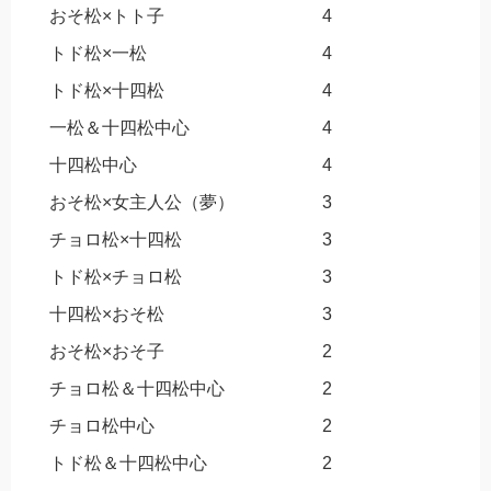
おそ松×トト子
4
トド松×一松
4
トド松×十四松
4
一松＆十四松中心
4
十四松中心
4
おそ松×女主人公（夢）
3
チョロ松×十四松
3
トド松×チョロ松
3
十四松×おそ松
3
おそ松×おそ子
2
チョロ松＆十四松中心
2
チョロ松中心
2
トド松＆十四松中心
2