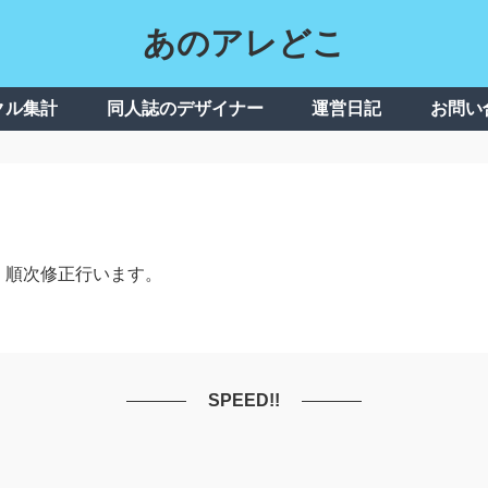
あのアレどこ
クル集計
同人誌のデザイナー
運営日記
お問い
、順次修正行います。
SPEED!!