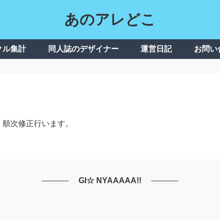
あのアレどこ
クル集計
同人誌のデザイナー
運営日記
お問い
、順次修正行います。
GI☆ NYAAAAA!!