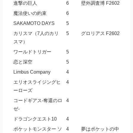
進撃の巨人
6
壁外調査博 F2602
魔法使いの約束
6
SAKAMOTO DAYS
5
カリスマ（7人のカリ
5
グロリアス F2602
スマ）
ワールドトリガー
5
恋と深空
5
Limbus Company
4
エリオスライジングヒ
4
ーローズ
コードギアス-奪還のロ
4
ゼ-
ドラゴンクエスト10
4
ポケットモンスター ソ
4
夢はポケットの中