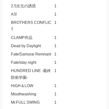
2.5次元の誘惑
1
A3!
1
BROTHERS CONFLIC
1
T
CLAMP作品
1
Dead by Daylight
1
Fate/Samurai Remnant
1
Fate/stay night
1
HUNDRED LINE -最終
1
防衛学園-
HiGH＆LOW
1
Mouthwashing
1
Mr.FULL SWING
1