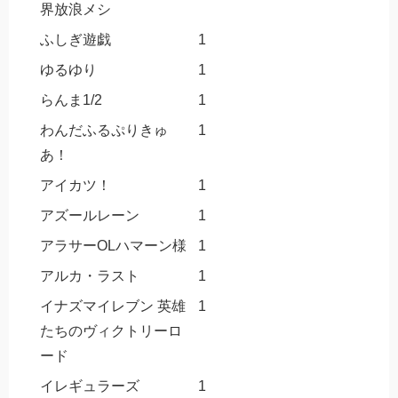
界放浪メシ
ふしぎ遊戯
1
ゆるゆり
1
らんま1/2
1
わんだふるぷりきゅ
1
あ！
アイカツ！
1
アズールレーン
1
アラサーOLハマーン様
1
アルカ・ラスト
1
イナズマイレブン 英雄
1
たちのヴィクトリーロ
ード
イレギュラーズ
1