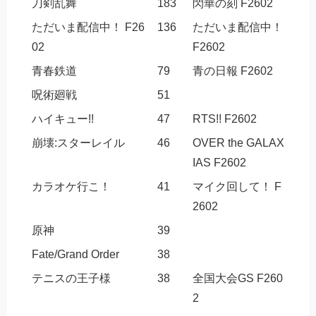
刀剣乱舞
183
閃華の刻 F2602
ただいま配信中！ F26
136
ただいま配信中！
02
F2602
青春鉄道
79
青の日報 F2602
呪術廻戦
51
ハイキュー!!
47
RTS!! F2602
崩壊:スターレイル
46
OVER the GALAX
IAS F2602
カラオケ行こ！
41
マイク回して！ F
2602
原神
39
Fate/Grand Order
38
テニスの王子様
38
全国大会GS F260
2