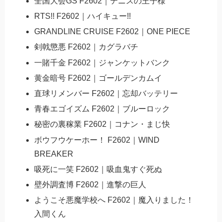
全国大会GS F2602｜テニスの王子様
RTS!! F2602｜ハイキュー!!
GRANDLINE CRUISE F2602｜ONE PIECE
剣戟懲悪 F2602｜カグラバチ
一賭千金 F2602｜ジャンケットバンク
黄金暗号 F2602｜ゴールデンカムイ
直球リメンバー F2602｜忘却バッテリー
青春エゴイズム F2602｜ブルーロック
秘密の裏稼業 F2602｜コナン・まじ快
ボウフウケーホー！ F2602｜WIND
BREAKER
吸死に一笑 F2602｜吸血鬼すぐ死ぬ
壁外調査博 F2602｜進撃の巨人
ようこそ悪魔学校へ F2602｜魔入りました！
入間くん