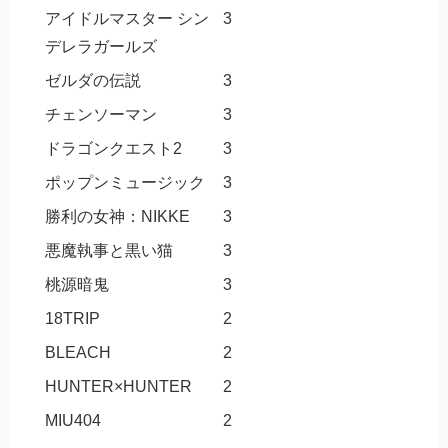
アイドルマスター シン
3
デレラガールズ
ゼルダの伝説
3
チェンソーマン
3
ドラゴンクエスト2
3
ポップンミュージック
3
勝利の女神：NIKKE
3
悪魔執事と黒い猫
3
桃源暗鬼
3
18TRIP
2
BLEACH
2
HUNTER×HUNTER
2
MIU404
2