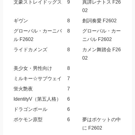
文豪ストレイドッグス
9
異譚レナトス F26
02
ギヴン
8
創詞奏愛 F2602
グローバル・カーニバ
8
グローバル・カー
ル F2602
ニバル F2602
ライドカメンズ
8
カメン舞踏会 F26
02
美少女・男性向け
8
ミルキー☆サブウェイ
7
蛍火艶夜
7
IdentityV（第五人格）
6
ドラゴンボール
6
ポケモン原型
6
夢はポケットの中
に F2602