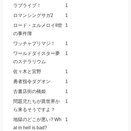
ラブライブ！
1
ロマンシングサガ2
1
ロード・エルメロイII世
1
の事件簿
ワッチャプリマジ！
1
ワールドダイスター夢
1
のステラリウム
佐々木と宮野
1
勇者指令ダグオン
1
古書店街の橋姫
1
問題児たちが異世界か
1
ら来るそうですよ？
地獄のどこが悪い? Wh
1
at in hell is bad?