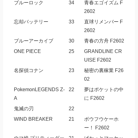
ブルーロック
34
青春エゴイズム F
2602
忘却バッテリー
33
直球リメンバー F
2602
ブルーアーカイブ
30
青春の方舟 F2602
ONE PIECE
25
GRANDLINE CR
UISE F2602
名探偵コナン
23
秘密の裏稼業 F26
02
PokemonLEGENDS Z-
22
夢はポケットの中
A
に F2602
鬼滅の刃
22
WIND BREAKER
21
ボウフウケーホ
ー！ F2602