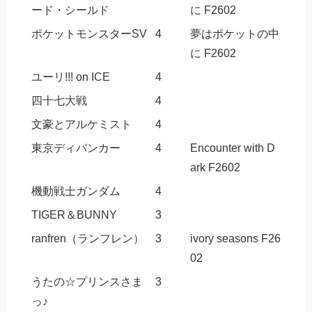
ード・シールド
に F2602
ポケットモンスターSV
4
夢はポケットの中
に F2602
ユーリ!!! on ICE
4
四十七大戦
4
文豪とアルケミスト
4
東京ディバンカー
4
Encounter with D
ark F2602
機動戦士ガンダム
4
TIGER＆BUNNY
3
ranfren（ランフレン）
3
ivory seasons F26
02
うたの☆プリンスさま
3
っ♪