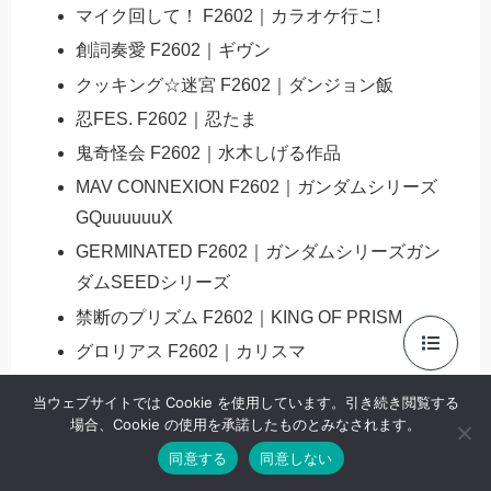
マイク回して！ F2602｜カラオケ行こ!
創詞奏愛 F2602｜ギヴン
クッキング☆迷宮 F2602｜ダンジョン飯
忍FES. F2602｜忍たま
鬼奇怪会 F2602｜水木しげる作品
MAV CONNEXION F2602｜ガンダムシリーズ
GQuuuuuuX
GERMINATED F2602｜ガンダムシリーズガン
ダムSEEDシリーズ
禁断のプリズム F2602｜KING OF PRISM
グロリアス F2602｜カリスマ
異譚レナトス F2602｜文豪ストレイドッグス
当ウェブサイトでは Cookie を使用しています。引き続き閲覧する
ivory seasons F2602｜ranfren
場合、Cookie の使用を承諾したものとみなされます。
WELCOME TO HELL’S HOTEL F2602｜海外
同意する
同意しない
アニメ・マンガHazbin Hotel