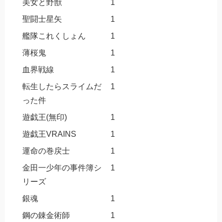
美女と野獣
1
聖闘士星矢
1
艦隊これくしょん
1
薄桜鬼
1
血界戦線
1
転生したらスライムだ
1
った件
遊戯王(無印)
1
遊戯王VRAINS
1
運命の巻戻士
1
金田一少年の事件簿シ
1
リーズ
銀魂
1
鋼の錬金術師
1