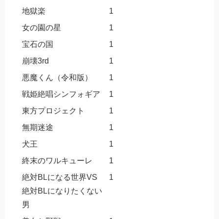
地獄楽
1
女の園の星
1
宝石の国
1
崩壊3rd
1
悪魔くん（令和版）
1
戦姫絶唱シンフォギア
1
東方プロジェクト
1
無期迷途
1
犬王
1
終末のワルキューレ
1
絶対BLになる世界VS
1
絶対BLになりたくない
男