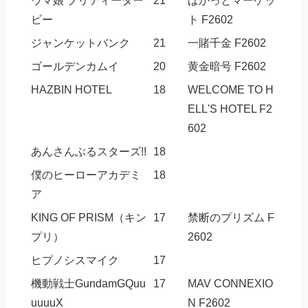
ウマ娘 プリティーダー
21
ぱかっとマーケッ
ビー
ト F2602
ジャンケットバンク
21
一賭千金 F2602
ゴールデンカムイ
20
黄金暗号 F2602
HAZBIN HOTEL
18
WELCOME TO H
ELL'S HOTEL F2
602
あんさんぶるスターズ!!
18
僕のヒーローアカデミ
18
ア
KING OF PRISM（キン
17
禁断のプリズム F
プリ）
2602
ヒプノシスマイク
17
機動戦士GundamGQuu
17
MAV CONNEXIO
uuuuX
N F2602