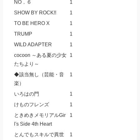
NO．６
1
SHOW BY ROCK!!
1
TO BE HERO X
1
TRUMP
1
WILD ADAPTER
1
cocoon ～ある夏の少女
1
たちより～
◆該当無し（芸能・音
1
楽）
いろはの門
1
けものフレンズ
1
ときめきメモリアルGir
1
l's Side 4th Heart
とんでもスキルで異世
1