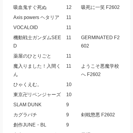
吸血鬼すぐ死ぬ
12
吸死に一笑 F2602
Axis powers ヘタリア
11
VOCALOID
11
機動戦士ガンダムSEE
11
GERMINATED F2
D
602
薬屋のひとりごと
11
魔入りました！入間く
11
ようこそ悪魔学校
ん
へ F2602
ひゃくえむ。
10
東京卍リベンジャーズ
10
SLAM DUNK
9
カグラバチ
9
剣戟懲悪 F2602
創作JUNE・BL
9