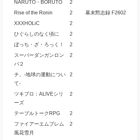
NARUTO・BORUTO
2
Rise of the Ronin
2
幕末黙志録 F2602
XXXHOLiC
2
ひぐらしのなく頃に
2
ぼっち・ざ・ろっく！
2
スーパーダンガンロン
2
パ２
チ。-地球の運動につい
2
て-
ツキプロ：ALIVEシリ
2
ーズ
テーブルトークRPG
2
ファイアーエムブレム
2
風花雪月