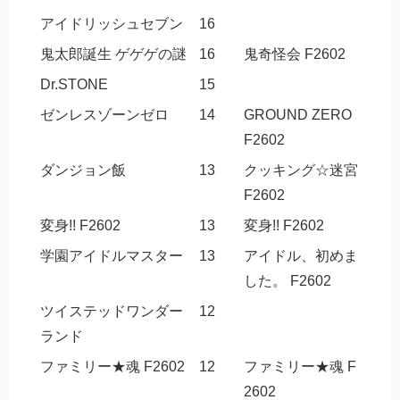
アイドリッシュセブン
16
鬼太郎誕生 ゲゲゲの謎
16
鬼奇怪会 F2602
Dr.STONE
15
ゼンレスゾーンゼロ
14
GROUND ZERO
F2602
ダンジョン飯
13
クッキング☆迷宮
F2602
変身!! F2602
13
変身!! F2602
学園アイドルマスター
13
アイドル、初めま
した。 F2602
ツイステッドワンダー
12
ランド
ファミリー★魂 F2602
12
ファミリー★魂 F
2602