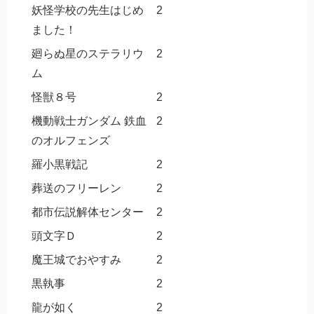
妖怪学校の先生はじめ
2
ました！
廻らぬ星のステラリウ
2
ム
怪獣８号
2
機動戦士ガンダム 鉄血
2
のオルフェンズ
羅小黒戦記
2
葬送のフリーレン
2
都市伝説解体センター
2
頭文字Ｄ
2
魔王城でおやすみ
2
黒執事
2
龍が如く
2