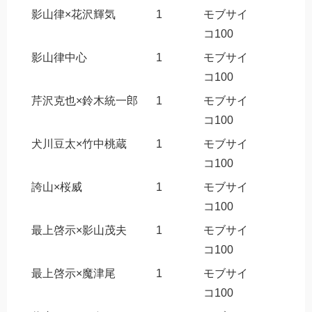
影山律×花沢輝気
1
モブサイ
コ100
影山律中心
1
モブサイ
コ100
芹沢克也×鈴木統一郎
1
モブサイ
コ100
犬川豆太×竹中桃蔵
1
モブサイ
コ100
誇山×桜威
1
モブサイ
コ100
最上啓示×影山茂夫
1
モブサイ
コ100
最上啓示×魔津尾
1
モブサイ
コ100