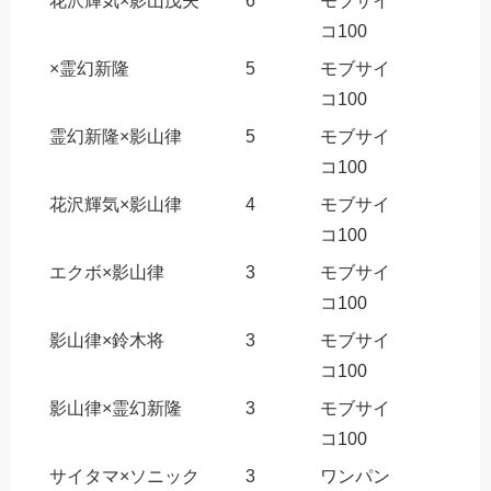
花沢輝気×影山茂夫
6
モブサイ
コ100
×霊幻新隆
5
モブサイ
コ100
霊幻新隆×影山律
5
モブサイ
コ100
花沢輝気×影山律
4
モブサイ
コ100
エクボ×影山律
3
モブサイ
コ100
影山律×鈴木将
3
モブサイ
コ100
影山律×霊幻新隆
3
モブサイ
コ100
サイタマ×ソニック
3
ワンパン