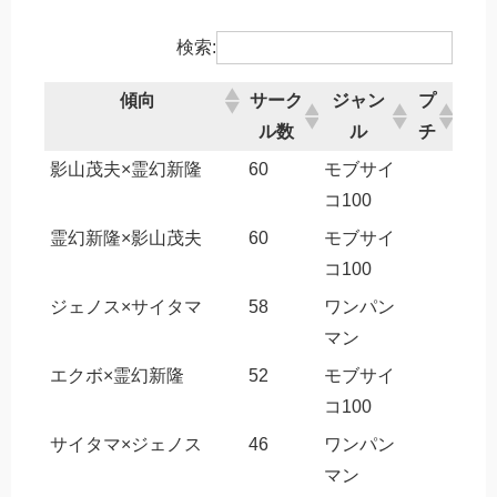
検索:
傾向
サーク
ジャン
プ
ル数
ル
チ
傾向
サーク
ジャン
プ
影山茂夫×霊幻新隆
60
モブサイ
ル数
ル
チ
コ100
霊幻新隆×影山茂夫
60
モブサイ
コ100
ジェノス×サイタマ
58
ワンパン
マン
エクボ×霊幻新隆
52
モブサイ
コ100
サイタマ×ジェノス
46
ワンパン
マン