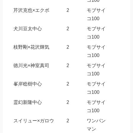
コ100
芹沢克也×エクボ
2
モブサイ
コ100
犬川豆太中心
2
モブサイ
コ100
枝野剛×花沢輝気
2
モブサイ
コ100
徳川光×神室真司
2
モブサイ
コ100
峯岸稔樹中心
2
モブサイ
コ100
霊幻新隆中心
2
モブサイ
コ100
スイリュー×ガロウ
2
ワンパン
マン