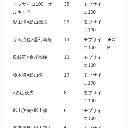
モブサイコ100 オー
35
モブサイ
ルキャラ
コ100
影山律×影山茂夫
23
モブサイ
コ100
芹沢克也×霊幻新隆
13
モブサイ
★C
コ100
P
島崎亮×峯岸棯樹
10
モブサイ
コ100
鈴木将×影山律
10
モブサイ
コ100
×影山茂夫
8
モブサイ
コ100
影山茂夫×影山律
6
モブサイ
コ100