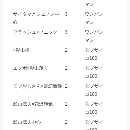
マン
サイタマとジェノス中
3
ワンパン
心
マン
フラッシュ×ソニック
3
ワンパン
マン
×影山律
2
モブサイ
コ100
エクボ×影山茂夫
2
モブサイ
コ100
モブおじさん×霊幻新隆
2
モブサイ
コ100
影山茂夫×花沢輝気
2
モブサイ
コ100
影山茂夫中心
2
モブサイ