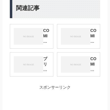
関連記事
CO
CO
MI
MI
C
C
CI
CI
TY
TY
大
大
プ
CO
阪
阪
リ
MI
10
11
★
C
8
3
コ
CI
サ
ン
TY
キ
ー
7
大
スポンサーリンク
ャ
ク
キ
阪
ラ
ル
ャ
10
・
集
ラ
1
CP
計
・