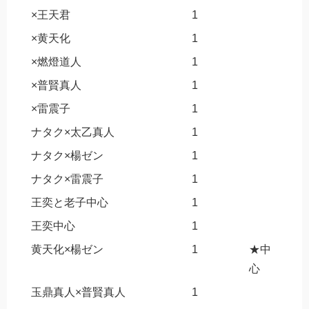
×王天君
1
×黄天化
1
×燃燈道人
1
×普賢真人
1
×雷震子
1
ナタク×太乙真人
1
ナタク×楊ゼン
1
ナタク×雷震子
1
王奕と老子中心
1
王奕中心
1
黄天化×楊ゼン
1
★中
心
玉鼎真人×普賢真人
1