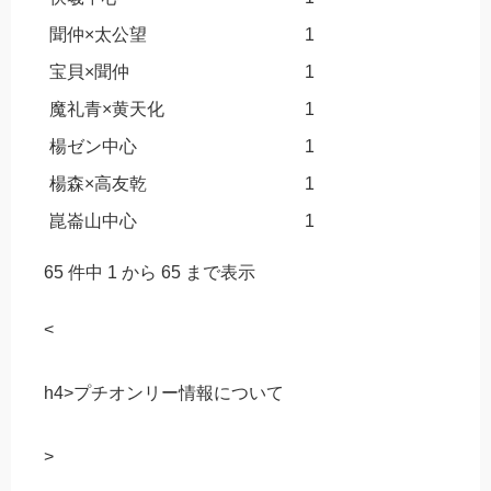
聞仲×太公望
1
宝貝×聞仲
1
魔礼青×黄天化
1
楊ゼン中心
1
楊森×高友乾
1
崑崙山中心
1
65 件中 1 から 65 まで表示
<
h4>プチオンリー情報について
>