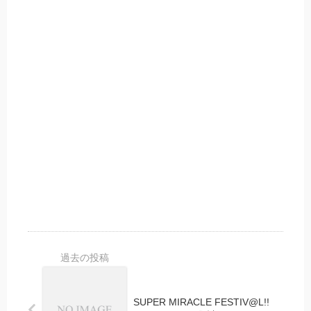
ー
・
24
CP
」
集
計
SUPER MIRACLE FESTIV@L!!