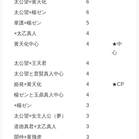
太公望×黄天化
6
太公望×楊ゼン
6
韋護×楊ゼン
5
×太乙真人
4
黄天化中心
4
★中
心
太公望×王天君
4
太公望と普賢真人中心
4
姫発×黄天化
4
★CP
楊ゼンと玉鼎真人中心
4
×楊ゼン
3
太公望×女主人公（夢）
3
道徳真君×太乙真人
3
聞仲×黄飛虎
3