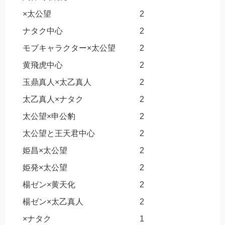
×太公望
2
ナタク中心
2
モブキャラクター×太公望
2
黄飛虎中心
2
玉鼎真人×太乙真人
2
太乙真人×ナタク
2
太公望×申公豹
2
太公望と王天君中心
2
姫昌×太公望
2
姫発×太公望
2
楊ゼン×黄天化
2
楊ゼン×太乙真人
2
×ナタク
1