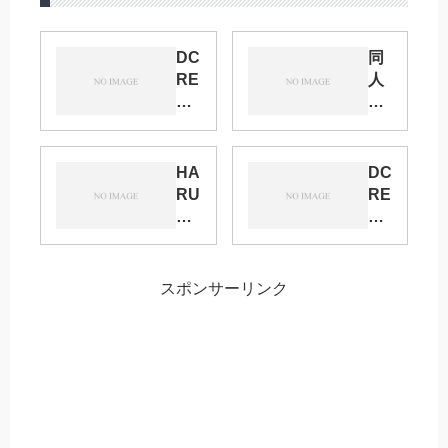
DC
同
RE
人
TU
イ
RN
ベ
S
ン
17
ト
HA
DC
サ
集
RU
RE
ー
計
CO
TU
ク
「
MI
RN
ル
こ
C
S
集
み
CI
22
スポンサーリンク
計
っ
TY
サ
く
27
ー
★
大
ク
ト
阪
ル
レ
キ
集
ジ
ャ
計
ャ
ラ