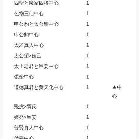
四聖と魔家四将中心
1
色物三仙中心
1
申公豹と太公望中心
1
申公豹中心
1
太乙真人中心
1
太公望×妲己
1
太上老君と邑姜中心
1
張奎中心
1
道徳真君と黄天化中心
1
★中
心
飛虎×賈氏
1
姫発×邑姜
1
普賢真人中心
1
伏羲中心
1