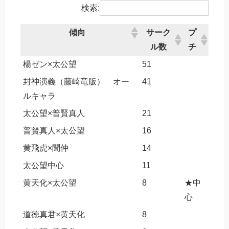
検索:
傾向
サーク
プ
ル数
チ
傾向
サーク
プ
楊ゼン×太公望
51
ル数
チ
封神演義（藤崎竜版） オー
41
ルキャラ
太公望×普賢真人
21
普賢真人×太公望
16
黄飛虎×聞仲
14
太公望中心
11
黄天化×太公望
8
★中
心
道徳真君×黄天化
8