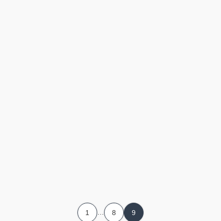
…
1
8
9