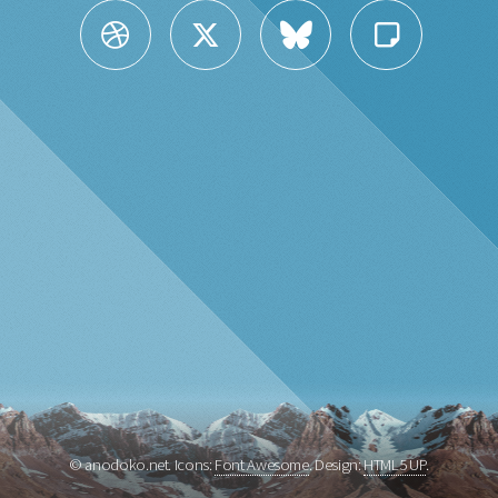
© anodoko.net. Icons:
Font Awesome
. Design:
HTML5 UP
.